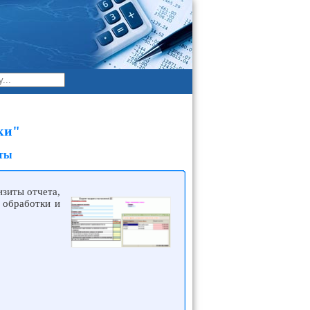
ки"
уты
изиты отчета,
 обработки и