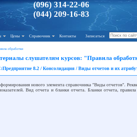
(096) 314-22-06
(044) 209-16-83
ы
Цены
Справочник
Контакты
Записаться
авила обработки
териалы слушателям курсов: "Правила обработ
:Предприятие 8.2 / Консолидация / Виды отчетов и их атриб
с формирования нового элемента справочника "Виды отчетов". Рекв
оказателей. Вид отчета и бланки отчета. Бланки отчета, правила