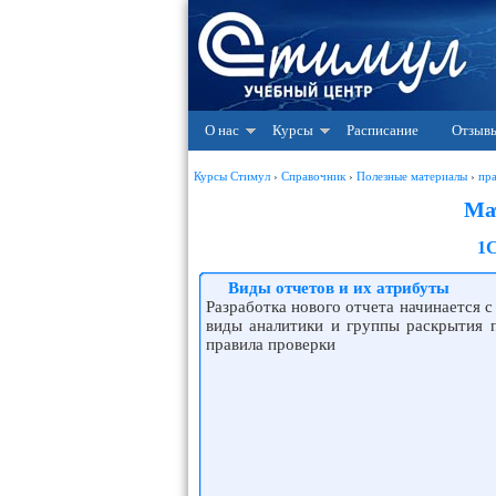
О нас
Курсы
Расписание
Отзыв
Курсы Стимул
›
Справочник
›
Полезные материалы
›
пр
Ма
1С
Виды отчетов и их атрибуты
Разработка нового отчета начинается 
виды аналитики и группы раскрытия п
правила проверки