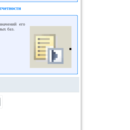
тчетности
значений его
ых баз.