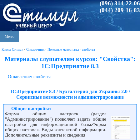
(096) 314-22-06
(044) 209-16-83
Меню
Курсы Стимул
›
Справочник
›
Полезные материалы
›
свойства
Материалы слушателям курсов: "Свойства":
1С:Предприятие 8.3
Оглавление: свойства
1С:Предприятие 8.3 / Бухгалтерия для Украины 2.0 /
Сервисные возможности и администрирование
Общие настройки
Форма общих настроек (раздел
"Администрирование") позволяет задать общие
настройки для информационной базы:Форма
общих настроек. Виды контактной информации.
Дополнительные реквизиты и сведения