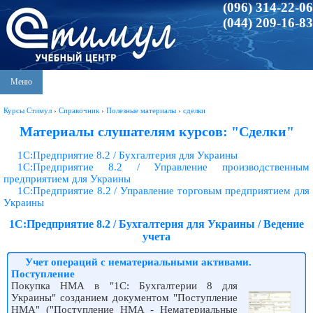
(096) 314-22-06
(044) 209-16-83
Меню
Курсы Стимул
›
Справочник
›
Полезные материалы
›
сделки
Материалы слушателям курсов: "Сделки"
1С:Предприятие 8.2 / Бухгалтерия для Украины
1С:Предприятие 8.2 / Управление производственным
предприятием для Украины
1С:Предприятие 8.2 / Управление торговым предприятием для
Украины
1С:Предприятие 8.2 / Бухгалтерия для Украины / Ведение
учета
Учет операций с нематериальными активами.
Поступление
Покупка НМА в "1С: Бухгалтерии 8 для
Украины" созданием документом "Поступление
НМА" ("Поступление НМА - Нематериальные