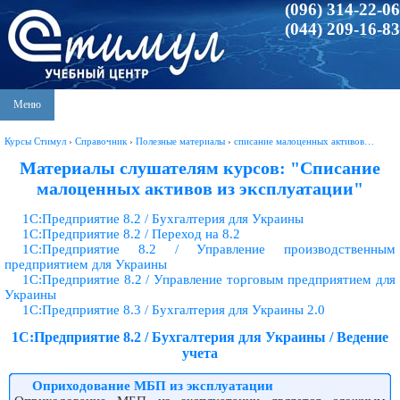
(096) 314-22-06
(044) 209-16-83
Меню
Курсы Стимул
›
Справочник
›
Полезные материалы
›
списание малоценных активов…
Материалы слушателям курсов: "Списание
малоценных активов из эксплуатации"
1С:Предприятие 8.2 / Бухгалтерия для Украины
1С:Предприятие 8.2 / Переход на 8.2
1С:Предприятие 8.2 / Управление производственным
предприятием для Украины
1С:Предприятие 8.2 / Управление торговым предприятием для
Украины
1С:Предприятие 8.3 / Бухгалтерия для Украины 2.0
1С:Предприятие 8.2 / Бухгалтерия для Украины / Ведение
учета
Оприходование МБП из эксплуатации