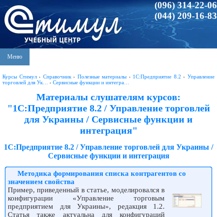
(096) 314-22-06
(044) 209-16-83
Меню
Курсы Стимул
›
Справочник
›
Полезные материалы
›
1С:Предприятие 8.2
›
Управление
торговлей для Ук…
›
Сервисные функции и интегра…
Материалы слушателям курсов:
"1С:Предприятие 8.2 / Управление торговлей
для Украины / Сервисные функции и
интеграция"
1С:Предприятие 8.2 / Управление торговлей для Украины /
Сервисные функции и интеграция
Методика формирования списка контрагентов со
значением свойства
Пример, приведенный в статье, моделировался в
конфигурации «Управление торговым
предприятием для Украины», редакция 1.2.
Статья также актуальна для конфигураций