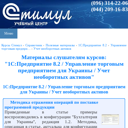
(096) 314-22-06
(044) 209-16-83
Меню
Курсы Стимул
›
Справочник
›
Полезные материалы
›
1С:Предприятие 8.2
›
Управление
торговым предпри…
›
Учет необоротных активов
Материалы слушателям курсов:
"1С:Предприятие 8.2 / Управление торговым
предприятием для Украины / Учет
необоротных активов"
1С:Предприятие 8.2 / Управление торговым предприятием
для Украины / Учет необоротных активов
Методика отражения операций по поставке
программной продукции
Приведенные в статье примеры
воспроизводились в конфигурации "Бухгалтерия
для Украины", редакция 1.2. Методика,
описанная в статье, актуальна для конфигурации