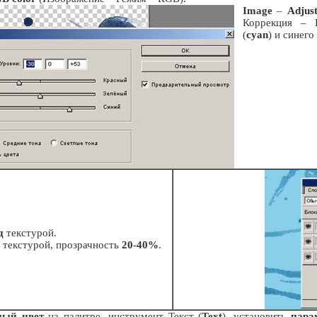
Image
–
Adjus
Коррекция – Ц
(
cyan
) и синего 
д
текстурой.
текстурой, прозрачность
20
-
40%
.
ный цвет
на палитре, инструмент Текст (
Text
), установить
пара