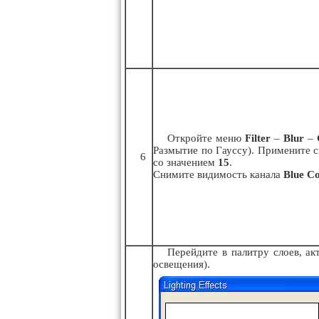
Откройте меню
Filter
–
Blur
–
Размытие по Гауссу). Примените 
6
со значением
15
.
Снимите видимость канала
Blue C
Перейдите в палитру слоев, ак
освещения).