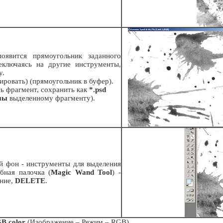
явится прямоугольник заданного
еключаясь на другие инструменты,
у.
ировать) (прямоугольник в буфер).
ь фрагмент, сохранить как
*.psd
ны
выделенному фрагменту).
й фон - инструменты для выделения
бная палочка (
Magic Wand Tool
) -
ение,
DELETE
.
B color
(Изображение – Режим – RGB).