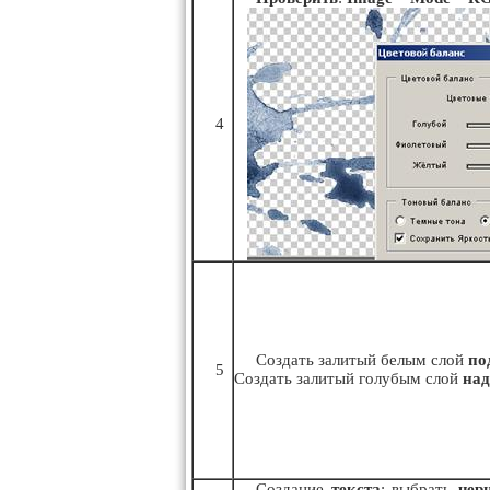
4
Создать залитый белым слой
по
5
Создать залитый голубым слой
над
Создание
текста
: выбрать
чер