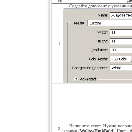
№
Де
Создайте документ с указанны
1
Напишите текст. Нужно исполь
2
краями (
WallowHmkBold
). Цвет - 