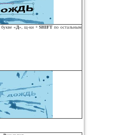
 букве «
Д
», щ-ки +
SHIFT
по остальным