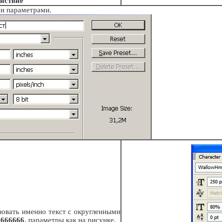
йствие
ми параметрами.
зовать именно текст с округленными
#
666666
, параметры как на рисунке.