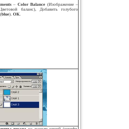
tments
–
Color
Balance
(Изображение –
ветовой баланс), Добавить голубого
(
blue
).
ОК
.
метры текста
на панели опций (шрифт,