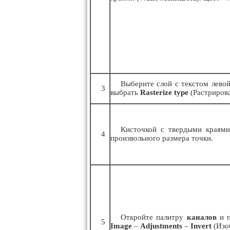
Выберите слой с текстом лево
3
выбрать
Rаsterize type
(Растрирова
Кисточкой с твердыми краями
4
произвольного размера точки.
Откройте палитру
каналов
и п
5
Image
–
Adjustments
–
Invert
(Изо