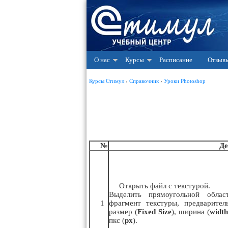
О нас
Курсы
Расписание
Отзыв
Курсы Стимул
›
Справочник
›
Уроки Photoshop
№
Де
Открыть файл с текстурой.
Выделить прямоугольной облас
1
фрагмент текстуры, предварител
размер (
Fixed Size
), ширина (
widt
пкс (
px
).