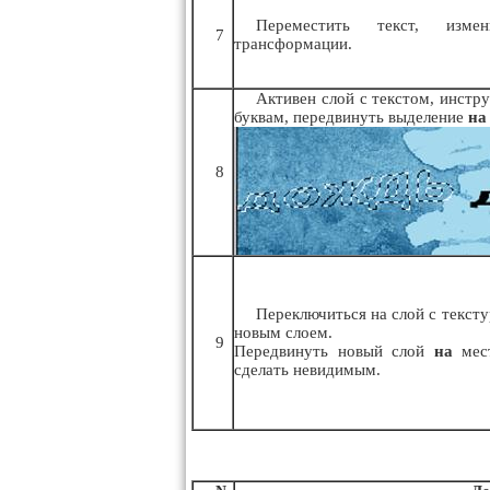
Переместить текст, изм
7
трансформации.
Активен слой с текстом, инстр
буквам, передвинуть выделение
на
8
Переключиться на слой с тексту
новым слоем.
9
Передвинуть новый слой
на
мест
сделать невидимым.