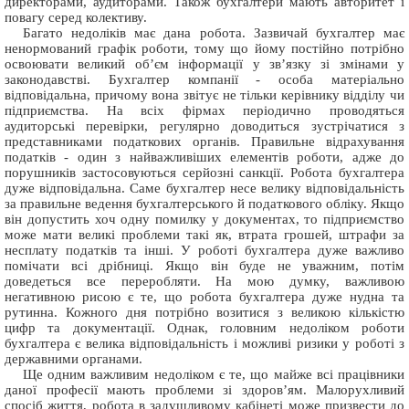
директорами, аудиторами. Також бухгалтери мають авторитет і
повагу серед колективу.
Багато недоліків має дана робота. Зазвичай бухгалтер має
ненормований графік роботи, тому що йому постійно потрібно
освоювати великий об’єм інформації у зв’язку зі змінами у
законодавстві. Бухгалтер компанії - особа матеріально
відповідальна, причому вона звітує не тільки керівнику відділу чи
підприємства. На всіх фірмах періодично проводяться
аудиторські перевірки, регулярно доводиться зустрічатися з
представниками податкових органів. Правильне відрахування
податків - один з найважливіших елементів роботи, адже до
порушників застосовуються серйозні санкції. Робота бухгалтера
дуже відповідальна. Саме бухгалтер несе велику відповідальність
за правильне ведення бухгалтерського й податкового обліку. Якщо
він допустить хоч одну помилку у документах, то підприємство
може мати великі проблеми такі як, втрата грошей, штрафи за
несплату податків та інші. У роботі бухгалтера дуже важливо
помічати всі дрібниці. Якщо він буде не уважним, потім
доведеться все переробляти. На мою думку, важливою
негативною рисою є те, що робота бухгалтера дуже нудна та
рутинна. Кожного дня потрібно возитися з великою кількістю
цифр та документації. Однак, головним недоліком роботи
бухгалтера є велика відповідальність і можливі ризики у роботі з
державними органами.
Ще одним важливим недоліком є те, що майже всі працівники
даної професії мають проблеми зі здоров’ям. Малорухливий
спосіб життя, робота в задушливому кабінеті може призвести до