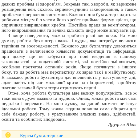
деяких проблем зі здоров’ям. Зокрема такі хвороби, як варикозне
розширення вен, сколіоз, серцево-судинні захворювання, а також
проблеми з нервовою системою. Кожного дня бухгалтер сидить за
робочим місцем й з часом його хребет приймає форму крісла, що
спричиняє викривлення хребта. Постійна праця за комп’ютером,
його випромінювання та велика кількість цифр може зіпсувати зір.
З вище наведеного, можна зробити різні висновки. На мою
думку, робота бухгалтера важка і нудна, яка потребує великого
терпіння та зосередженості. Кожного дня бухгалтеру доводиться
працювати з величезною кількістю документації та інформації,
при цьому ще не забувати про нові введення в нашому
законодавстві та податковій системі, які постійно змінюються,
особливо протягом останніх років. Якщо поглянути з іншого
боку, то ця робота має перспективу як зараз так і в майбутньому.
Я вважаю, робота бухгалтера дає впевненість у наступному дні,
адже навіть під час можливої кризи на підприємстві, заробітну
платню зазвичай бухгалтери отримують перші.
Отже, хоча робота бухгалтера має велику популярність, все ж
таки вона є дуже важкою та нудною. Однак, кожна робота має свої
недоліки і переваги. На мою думку, на даний момент не існує
ідеальної роботи. Тому кожна людина повинна сама обирати для
себе бажану роботу, з урахуванням власних знань, здібностей,
освіти та особистих вподобань.
Друцька Юлія
Курсы бухгалтерские