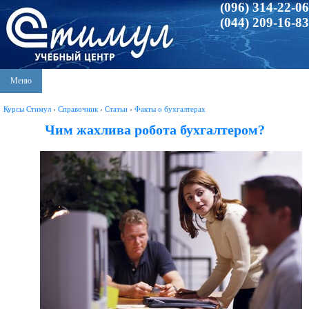
(096) 314-22-06
(044) 209-16-83
Меню
Курсы Стимул
›
Справочник
›
Статьи
›
Факты о бухгалтерах
Чим жахлива робота бухгалтером?