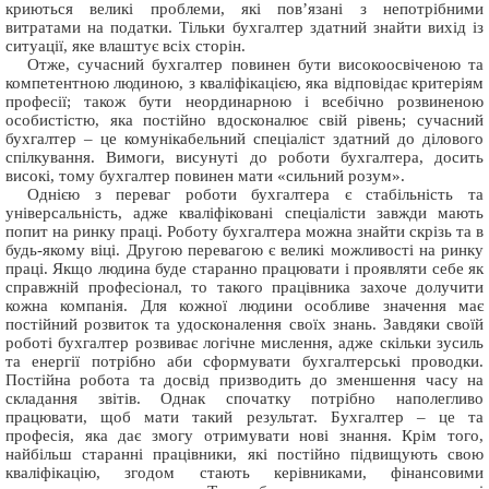
криються великі проблеми, які пов’язані з непотрібними
витратами на податки. Тільки бухгалтер здатний знайти вихід із
ситуації, яке влаштує всіх сторін.
Отже, сучасний бухгалтер повинен бути високоосвіченою та
компетентною людиною, з кваліфікацією, яка відповідає критеріям
професії; також бути неординарною і всебічно розвиненою
особистістю, яка постійно вдосконалює свій рівень; сучасний
бухгалтер – це комунікабельний спеціаліст здатний до ділового
спілкування. Вимоги, висунуті до роботи бухгалтера, досить
високі, тому бухгалтер повинен мати «сильний розум».
Однією з переваг роботи бухгалтера є стабільність та
універсальність, адже кваліфіковані спеціалісти завжди мають
попит на ринку праці. Роботу бухгалтера можна знайти скрізь та в
будь-якому віці. Другою перевагою є великі можливості на ринку
праці. Якщо людина буде старанно працювати і проявляти себе як
справжній професіонал, то такого працівника захоче долучити
кожна компанія. Для кожної людини особливе значення має
постійний розвиток та удосконалення своїх знань. Завдяки своїй
роботі бухгалтер розвиває логічне мислення, адже скільки зусиль
та енергії потрібно аби сформувати бухгалтерські проводки.
Постійна робота та досвід призводить до зменшення часу на
складання звітів. Однак спочатку потрібно наполегливо
працювати, щоб мати такий результат. Бухгалтер – це та
професія, яка дає змогу отримувати нові знання. Крім того,
найбільш старанні працівники, які постійно підвищують свою
кваліфікацію, згодом стають керівниками, фінансовими