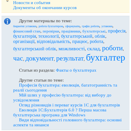
Новости и события
Документы об окончании курсов
Другие материалы по теме:
,
,
,
,
,
бюджетні установи
робота бухгалтером
сформувати
графік роботи
установи
професія
,
,
,
,
,
фінансовий стан
перевірки
працівники
бухгалтерські
бухгалтерія
технології
бухгалтерський
облік
,
,
,
,
організації
відповідальність
працює
робота
,
,
,
,
роботи
можливості
склад
бухгалтерський облік
,
,
,
,
бухгалтер
час
документ
результат
,
,
,
Статьи из раздела:
Факты о бухгалтерах
Другие статьи по теме:
Професія бухгалтера: еволюція, багатогранність та
реалії сьогодення
Мій шлях у професію бухгалтера: від вибору до
усвідомлення
Огляд різновидів і переваг курсів 1С для бухгалтерів
Еволюція 1С:Бухгалтерія 6.0 ? Перша масова
бухгалтерська програма для Windows
Види відповідальності головного бухгалтера: основні
аспекти та нюанси