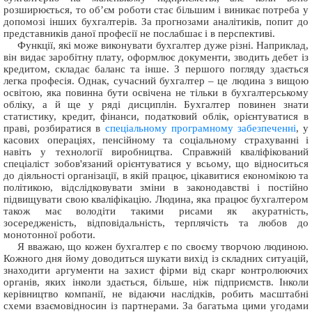
розширюється, то об’єм роботи стає більшим і виникає потреба у
допомозі інших бухгалтерів. За прогнозами аналітиків, попит до
представників даної професії не послабшає і в перспективі.
Функції, які може виконувати бухгалтер дуже різні. Наприклад,
він видає заробітну плату, оформлює документи, зводить дебет із
кредитом, складає баланс та інше. З першого погляду здається
легка професія. Однак, сучасний бухгалтер – це людина з вищою
освітою, яка повинна бути освічена не тільки в бухгалтерському
обліку, а й ще у ряді дисциплін. Бухгалтер повинен знати
статистику, кредит, фінанси, податковий облік, орієнтуватися в
праві, розбиратися в
спеціальному програмному забезпеченні
, у
касових операціях, пенсійному та соціальному страхуванні і
навіть у технології виробництва. Справжній кваліфікований
спеціаліст зобов'язаний орієнтуватися у всьому, що відноситься
до діяльності організації, в якій працює, цікавитися економікою та
політикою, відслідковувати зміни в законодавстві і постійно
підвищувати свою кваліфікацію. Людина, яка працює бухгалтером
також має володіти такими рисами як акуратність,
зосередженість, відповідальність, терплячість та любов до
монотонної роботи.
Я вважаю, що кожен бухгалтер є по своєму творчою людиною.
Кожного дня йому доводиться шукати вихід із складних ситуацій,
знаходити аргументи на захист фірми від скарг контролюючих
органів, яких інколи здається, більше, ніж підприємств. Інколи
керівництво компанії, не відаючи наслідків, робить масштабні
схеми взаємовідносин із партнерами. За багатьма цими угодами