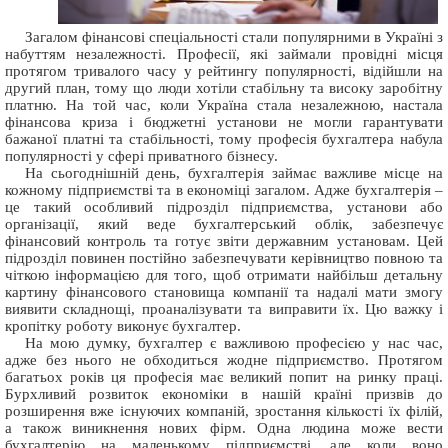
Загалом фінансові спеціальності стали популярними в Україні з
набуттям незалежності. Професії, які займали провідні місця
протягом тривалого часу у рейтингу популярності, відійшли на
другий план, тому що люди хотіли стабільну та високу заробітну
платню. На той час, коли Україна стала незалежною, настала
фінансова криза і бюджетні установи не могли гарантувати
бажаної платні та стабільності, тому професія бухгалтера набула
популярності у сфері приватного бізнесу.
На сьогоднішній день, бухгалтерія займає важливе місце на
кожному підприємстві та в економіці загалом. Адже бухгалтерія –
це такий особливий підрозділ підприємства, установи або
організації, який веде бухгалтерський облік, забезпечує
фінансовий контроль та готує звіти державним установам. Цей
підрозділ повинен постійно забезпечувати керівництво повною та
чіткою інформацією для того, щоб отримати найбільш детальну
картину фінансового становища компанії та надалі мати змогу
виявити складнощі, проаналізувати та виправити їх. Цю важку і
кропітку роботу виконує бухгалтер.
На мою думку, бухгалтер є важливою професією у нас час,
адже без нього не обходиться жодне підприємство. Протягом
багатьох років ця професія має великий попит на ринку праці.
Бурхливий розвиток економіки в нашій країні призвів до
розширення вже існуючих компаній, зростання кількості їх філій,
а також виникнення нових фірм. Одна людина може вести
бухгалтерію на маленькому підприємстві, але коли воно