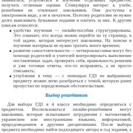
заниматься, углубляться в изучение отдельных предметов,
получать отличные оценки. Стимулируя интерес к учебе,
решебники не отвлекают школьников. Они доступны в
электронном виде, а не в печатном. Поэтому родителям не нужно
долго выискивать бумажные издания и платить за них. К другим
плюсам относятся:
удобство изучения — онлайн-пособия структурированы.
Это означает, что всегда можно перейти на ту страницу, к
той задаче, которая интересует школьника. На поиски и
изучение материала не нужно тратить много времени;
развитие самостоятельности — четвероклассники могут без
помощи родителей и учителей контролировать выполнение
поставленных задач, проверять себя, правильность решения
и уже готовые ответы, что-то исправлять, а не просто
списывать;
углубление в тему — с помощью ГДЗ по выбранному
предмету можно легко разобраться с темой, которую ранее
пропустил по определенным обстоятельствам.
Выбор решебников
Для выбора ГДЗ в 4 классе необходимо определиться с
предметом. Воспользоваться онлайн-решебником могут
школьники, которые испытывают затруднения с математикой,
украинским или иностранными языками, информатикой,
природоведением и другими дисциплинами. После выбора
предмета необходимо найти подходящего автора и год издания, а