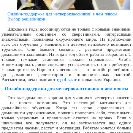
Онлайн-поддержка для четвероклассников: в чем плюсы
Выбор решебников
Школьные годы ассоциируются не только с новыми знаниями,
увлекательным общением со сверстниками, интересными
знакомствами, познанием окружающего мира. На протяжении
всех лет обучения у мальчиков и девочек неизбежно возникают
трудности. Они бывают связаны с разными предметами,
домашними заданиями. Из года в год объем работы возрастает. С
такими темпами становится сложно справляться. Чтобы
минимизировать риски снижения успеваемости, стоит прибегнуть
к помощи извне. Вариантов несколько — от онлайн-решебников
до домашних репетиторов и дополнительных занятий.
Рассмотрим, чем помогают
гдз 4 клас
школьникам Украины.
Онлайн-поддержка для четвероклассников: в чем плюсы
Готовые домашние задания для учащихся четвертых классов
— не просто помощник. Это настоящий мотиватор для
дальнейшего обучения. Когда ты легко справляешься с
домашними упражнениями, можешь проверить себя, стоит ждать
только уверенных и правильных ответов на уроках. Если у
школьника все получается, он не засиживается над одним
предметом часами, растет и мотивация. Ребятам хочется больше