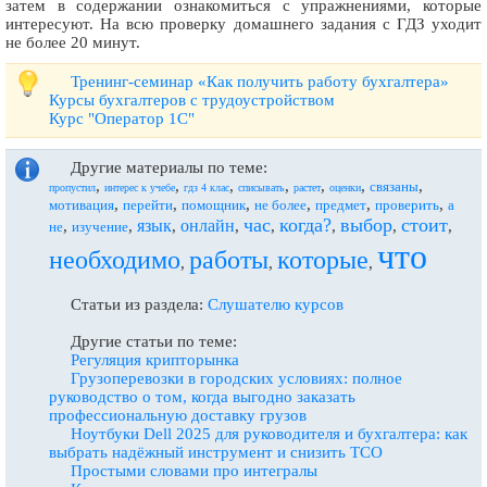
затем в содержании ознакомиться с упражнениями, которые
интересуют. На всю проверку домашнего задания с ГДЗ уходит
не более 20 минут.
Тренинг-семинар «Как получить работу бухгалтера»
Курсы бухгалтеров с трудоустройством
Курс "Оператор 1С"
Другие материалы по теме:
,
,
,
,
,
,
,
связаны
пропустил
интерес к учебе
гдз 4 клас
списывать
растет
оценки
,
,
,
,
,
,
мотивация
перейти
помощник
не более
предмет
проверить
а
час
когда?
выбор
стоит
язык
онлайн
,
,
,
,
,
,
,
,
не
изучение
что
необходимо
работы
которые
,
,
,
Статьи из раздела:
Слушателю курсов
Другие статьи по теме:
Регуляция крипторынка
Грузоперевозки в городских условиях: полное
руководство о том, когда выгодно заказать
профессиональную доставку грузов
Ноутбуки Dell 2025 для руководителя и бухгалтера: как
выбрать надёжный инструмент и снизить TCO
Простыми словами про интегралы