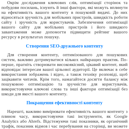
Окрім дослідження ключових слів, оптимізації сторінок та
побудови посилань, існують й інші фактори, які можуть вплинути
на ефективність вашого контенту в пошуковій видачі. До них
відносяться зручність для мобільних пристроїв, швидкість роботи
сайту і зручність для користувачів. Забезпечення оптимізації
вашого сайту для мобільних пристроїв і його швидкого
завантаження може допомогти підвищити рейтинг вашого
ресурсу в результатах пошуку.
Створення SEO-дружнього контенту
Для створення контенту, оптимізованого для пошукових
систем, важливо дотримуватися кількох найкращих практик. По-
перше, прагніть створювати високоякісний, цікавий контент, який
відповідає інтересам вашої цільової аудиторії. Це включає в себе
використання зображень і відео, а також техніку розповіді, щоб
зацікавити читачів. Крім того, намагайтеся досягти балансу між
пошуковою оптимізацією та зручністю для користувачів,
використовуючи ключові слова та інші фактори оптимізації без
шкоди для якості вашого контенту.
Покращення ефективності контенту
Нарешті, важливо вимірювати ефективність вашого контенту з
плином часу, використовуючи такі інструменти, як Google
Analytics або Ahrefs. Відстежуючи такі показники, як органічний
трафік, показник відмов і час перебування на сторінці, ви можете