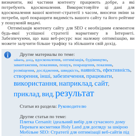
визначити, які частини контенту працюють добре, а які
потребують вдосконалення. Використовуйте ці дані для
вдосконалення вашої контент-стратегії з часом, вносячи зміни за
потреби, щоб покращити видимість вашого сайту та його рейтинг
у пошуковій видачі.
Оптимізація контенту сайту для SEO є необхідним елементом
будь-якої успішної стратегії маркетингу в Інтернеті.
Забезпечуючи, що ваш веб-ресурс має належну оптимізацію, ви
можете залучити більше трафіку та збільшити свій дохід.
Другие материалы по теме:
,
,
,
,
,
вдосконалення
оптимізація
будівництво
зайняти
дохід
,
,
,
,
,
завантаження
показники
пошук
покращення
показник
наявність
ефективність
,
,
,
,
,
розміщення
дослідження
швидкість
створення
інші
забезпечення
працювати
,
,
,
,
використання
наприклад
сайт
,
,
,
результат
приклад
вид
,
,
Статьи из раздела:
Руководителю
Другие статьи по теме:
Плитка Cersanit: ідеальний вибір для сучасного дому
Переваги косметики Holy Land для догляду за шкірою
Мобільне SEO: Стратегії для оптимізації веб-сайтів під