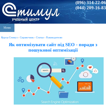
(096) 314-22-06
(044) 209-16-83
Меню
Курсы Стимул
›
Справочник
›
Статьи
›
Руководителю
Як оптимізувати сайт під SEO - поради з
пошукової оптимізації