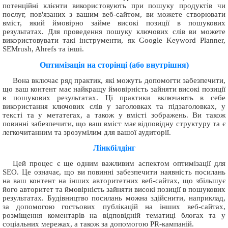
потенційні клієнти використовують при пошуку продуктів чи
послуг, пов'язаних з вашим веб-сайтом, ви можете створювати
вміст, який ймовірно займе високі позиції в пошукових
результатах. Для проведення пошуку ключових слів ви можете
використовувати такі інструменти, як Google Keyword Planner,
SEMrush, Ahrefs та інші.
Оптимізація на сторінці (або внутрішня)
Вона включає ряд практик, які можуть допомогти забезпечити,
що ваш контент має найкращу ймовірність зайняти високі позиції
в пошукових результатах. Ці практики включають в себе
використання ключових слів у заголовках та підзаголовках, у
тексті та у метатегах, а також у вмісті зображень. Ви також
повинні забезпечити, що ваш вміст має відповідну структуру та є
легкочитанним та зрозумілим для вашої аудиторії.
Лінкбілдінг
Цей процес є ще одним важливим аспектом оптимізації для
SEO. Це означає, що ви повинні забезпечити наявність посилань
на ваш контент на інших авторитетних веб-сайтах, що збільшує
його авторитет та ймовірність зайняти високі позиції в пошукових
результатах. Будівництво посилань можна здійснити, наприклад,
за допомогою гостьових публікацій на інших веб-сайтах,
розміщення коментарів на відповідній тематиці блогах та у
соціальних мережах, а також за допомогою PR-кампаній.