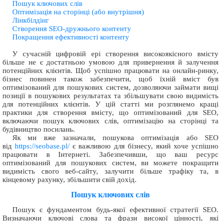
Пошук ключових слів
Оптимізація на сторінці (або внутрішня)
Лінкбілдінг
Створення SEO-дружнього контенту
Покращення ефективності контенту
У сучасній цифровій ері створення високоякісного вмісту
більше не є достатньою умовою для привернення й залучення
потенційних клієнтів. Щоб успішно працювати на онлайн-ринку,
бізнес повинен також забезпечити, щоб їхній вміст був
оптимізований для пошукових систем, дозволяючи займати вищі
позиції в пошукових результатах та збільшувати свою видимість
для потенційних клієнтів. У цій статті ми розглянемо кращі
практики для створення вмісту, що оптимізований для SEO,
включаючи пошук ключових слів, оптимізацію на сторінці та
будівництво посилань.
Як ми вже зазначали, пошукова оптимізація або SEO
від
https://seobase.pl/
є важливою для бізнесу, який хоче успішно
працювати в Інтернеті. Забезпечивши, що ваш ресурс
оптимізований для пошукових систем, ви можете покращити
видимість свого веб-сайту, залучити більше трафіку та, в
кінцевому рахунку, збільшити свій дохід.
Пошук ключових слів
Пошук є фундаментом будь-якої ефективної стратегії SEO.
Визначаючи ключові слова та фрази високої цінності, які