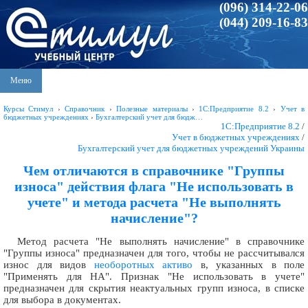
(096) 314-22-06
(044) 209-16-83
Меню
Курсы Стимул
›
Справочник
›
Полезные материалы
›
1С:Предприятие 8.2
›
Учет в
бюджетных учреждениях
›
Бухгалтерский учет для бюдж…
1С:Предприятие 8.2
/
Учет в бюджетных учреждениях
/
Бухгалтерский учет для бюджетных учреждений Украины
Чем отличаются в справочнике "Группы
износа" действия флага "Не использовать в
учете" и метода расчета "Не выполнять
начисление"?
Метод расчета "Не выполнять начисление" в справочнике
"Группы износа" предназначен для того, чтобы не рассчитывался
износ для видов
необоротных активо
в, указанных в поле
"Применять для НА". Признак "Не использовать в учете"
предназначен для скрытия неактуальных групп износа, в списке
для выбора в документах.