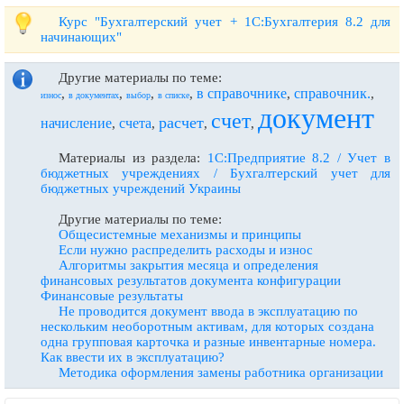
Курс "Бухгалтерский учет + 1С:Бухгалтерия 8.2 для
начинающих"
Другие материалы по теме:
в справочнике
справочник.
,
,
,
,
,
,
износ
в документах
выбор
в списке
документ
счет
расчет
начисление
счета
,
,
,
,
Материалы из раздела:
1С:Предприятие 8.2 / Учет в
бюджетных учреждениях / Бухгалтерский учет для
бюджетных учреждений Украины
Другие материалы по теме:
Общесистемные механизмы и принципы
Если нужно распределить расходы и износ
Алгоритмы закрытия месяца и определения
финансовых результатов документа конфигурации
Финансовые результаты
Не проводится документ ввода в эксплуатацию по
нескольким необоротным активам, для которых создана
одна групповая карточка и разные инвентарные номера.
Как ввести их в эксплуатацию?
Методика оформления замены работника организации