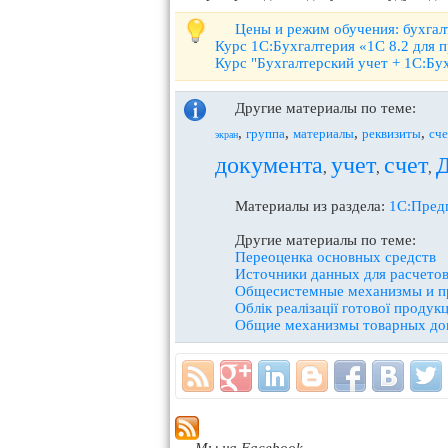
Цены и режим обучения: бухгал
Курс 1С:Бухгалтерия «1С 8.2 для 
Курс "Бухгалтерский учет + 1С:Бу
Другие материалы по теме:
,
,
,
,
группа
материалы
реквизиты
сче
экран
документа
учет
счет
,
,
,
Материалы из раздела:
1С:Пред
Другие материалы по теме:
Переоценка основных средств
Источники данных для расчето
Общесистемные механизмы и 
Облiк реалiзацiї готової продук
Общие механизмы товарных до
Мы на Facebook