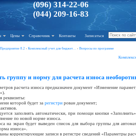
(096) 314-22-06
(044) 209-16-83
ы
Цены
Справочник
Контакты
Записаться
:Предприятие 8.2
›
Комплексный учет для бюджет…
›
Вопросы по программе
Комплекс
ь группу и норму для расчета износа необорот
метров расчета износа предназначен документ «Изменение параме
»).
я реквизиты:
мени которой будет за
регистри
рован документ;
активов.
уется заполнять автоматически, при помощи кнопки «Заполнить».
лнение по новой норме износа.
са на экран будет выведен список для выбора группы для автома
орма износа».
ланы корректирующие записи в регистре сведений «Параметры рас