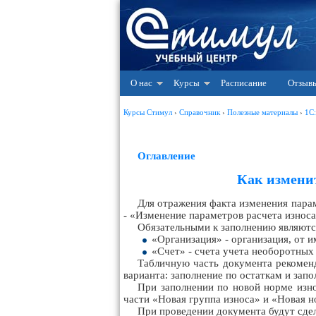
О нас
Курсы
Расписание
Отзыв
Курсы Стимул
›
Справочник
›
Полезные материалы
›
1С
Оглавление
Как изменит
Для отражения факта изменения пара
- «Изменение параметров расчета износа
Обязательными к заполнению являютс
«Организация» - организация, от и
«Счет» - счета учета необоротных 
Табличную часть документа рекоменд
варианта: заполнение по остаткам и запо
При заполнении по новой норме изно
части «Новая группа износа» и «Новая н
При проведении документа будут сде