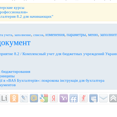
терские курсы
профессионалов»
хгалтерия 8.2 для начинающих"
изменения
параметры
меню
заполнит
,
,
,
,
,
,
та учета
заполнение
список
документ
приятие 8.2 / Комплексный учет для бюджетных учреждений Украи
в бюджетирования
принципы
цiї в «BAS Бухгалтерiя»: покрокова iнструкцiя для бухгалтера
кументов