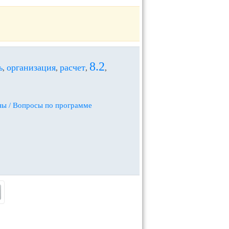
8.2
организация
расчет
ь
,
,
,
,
ны / Вопросы по программе