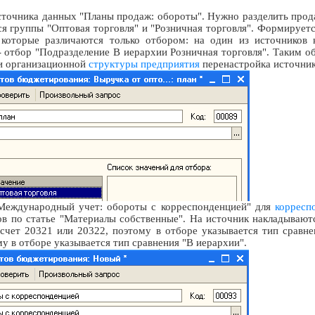
очника данных "Планы продаж: обороты". Нужно разделить продаж
 группы "Оптовая торговля" и "Розничная торговля". Формирует
которые различаются только отбором: на один из источников 
- отбор "Подразделение В иерархии Розничная торговля". Таким об
ии организационной
структуры предприятия
перенастройка источник
Международный учет: обороты с корреспонденцией" для
корресп
ов по статье "Материалы собственные". На источник накладывают
счет 20321 или 20322, поэтому в отборе указывается тип сравн
му в отборе указывается тип сравнения "В иерархии".