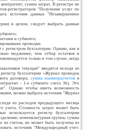
 контрагент; сумма затрат. В регистре не
тов-регистраторов "Получение услуг по
вать источник данных "Незавершенное
ерии) в целом, следует выбрать данные
убконто;
четами и субконто;
мировавших проводки.
с регистром бухгалтерии. Однако, как и
льно медленнее, чем отбор остатков и
екомендуется только в том случае, когда
аказчиков текущая" вводятся исходя из
я регистр бухгалтерии «Журнал проводок
алюта договора;
сумма взаиморасчетов
в
нтрагент - 1-е субконто счета 36). Это
ки". Однако чтобы иметь возможность
чиками, можно выбрать источник "Журнал
сходя из расходов предыдущего месяца
о учета. Стоимость затрат может быть
ых используется регистр бухгалтерии
азделение; номенклатурная группа; сумма
о из счетов, но может быть получена из
ьзовать источник "Международный учет: