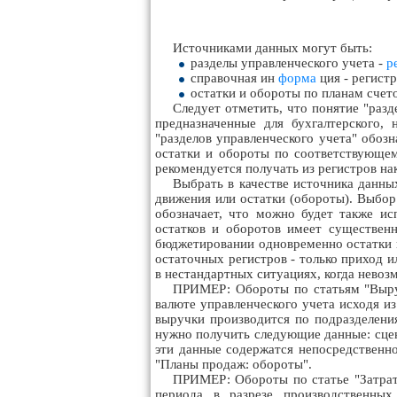
Источниками данных могут быть:
разделы управленческого учета -
р
справочная ин
форма
ция - регист
остатки и обороты по планам счет
Следует отметить, что понятие "разд
предназначенные для бухгалтерского,
"разделов управленческого учета" обозн
остатки и обороты по соответствующ
рекомендуется получать из регистров на
Выбрать в качестве источника данных
движения или остатки (обороты). Выбор 
обозначает, что можно будет также ис
остатков и оборотов имеет существенн
бюджетировании одновременно остатки и
остаточных регистров - только приход и
в нестандартных ситуациях, когда невоз
ПРИМЕР: Обороты по статьям "Выру
валюте управленческого учета исходя и
выручки производится по подразделения
нужно получить следующие данные: сце
эти данные содержатся непосредственно
"Планы продаж: обороты".
ПРИМЕР: Обороты по статье "Затрат
периода в разрезе производственных