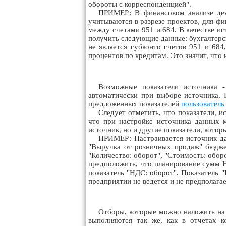
обороты с корреспонденцией".
ПРИМЕР: В финансовом анализе дея
учитываются в разрезе проектов, для ф
между счетами 951 и 684. В качестве ис
получить следующие данные: бухгалтерск
не является субконто счетов 951 и 684
процентов по кредитам. Это значит, что
Возможные показатели источника -
автоматически при выборе источника. 
предложенных показателей
пользователь
Следует отметить, что показатели, и
что при настройке источника данных м
источник, но и другие показатели, кото
ПРИМЕР: Настраивается источник да
"Выручка от розничных продаж" бюдже
"Количество: оборот", "Стоимость: обор
предположить, что планирование сумм Н
показатель "НДС: оборот". Показатель 
предприятии не ведется и не предполагае
Отборы, которые можно наложить на
выполняются так же, как в отчетах 