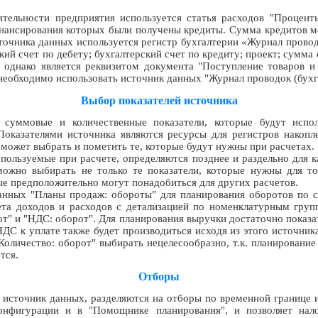
тельности предприятия используется статья расходов "Процент
инансирования которых были получены кредиты. Сумма кредитов 
точника данных используется регистр бухгалтерии «Журнал провод
ий счет по дебету; бухгалтерский счет по кредиту; проект; сумма
, однако является реквизитом документа "Поступление товаров и
 необходимо использовать источник данных "Журнал проводок (бухга
Выбор показателей источника
 суммовые и количественные показатели, которые будут испол
Показателями источника являются ресурсы для регистров накопле
может выбрать и пометить те, которые будут нужны при расчетах.
спользуемые при расчете, определяются позднее и раздельно для к
ожно выбирать не только те показатели, которые нужны для тог
рые предположительно могут понадобиться для других расчетов.
нных "Планы продаж: обороты" для планирования оборотов по с
та доходов и расходов с детализацией по номенклатурным групп
от" и "НДС: оборот". Для планирования выручки достаточно показ
ДС к уплате также будет производиться исходя из этого источник
"Количество: оборот" выбирать нецелесообразно, т.к. планировани
тся.
Отборы
 источник данных, разделяются на отборы по временной границе
конфигурации и в "Помощнике планирования", и позволяет нал