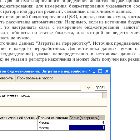
я. Для автоматизированного определения аналитик бюджетирован
бюджетирования: для измерения бюджетирования указывается соо
истратора или другой реквизит, связанный с источником данных.
ех измерений бюджетирования (ЦФО, проект, номенклатура, контраге
ть рассчитаны автоматически. Например, если из источника бюд
та, то настраивать связь с измерением бюджетирования "валюта
учать обороты по статье бюджета, для которой не ведется учет
вать не нужно.
очника данных "Затраты на переработку". Источник предназначен
ения и каждого переработчика. Для источника данных нужно н
 подразделение) указан непосредственно в источнике данных 
к) не указан в регистре накопления и может быть получен как рек