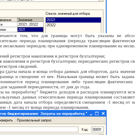
ичаются тем, что для границы могут быть указаны не абсол
ительно периода планирования (периода трансляции фактически
е нескольких периодов; при одновременном планировании на неско
ений регистров накопления и регистров бухгалтерии;
в накопления и регистров бухгалтерии; периодических регистров св
егистров сведений.
ра (даты начала и конца отбора данных для оборотов, дата значени
граница и смещение от нее. Начальная граница может быть задана 
понимается период планирования либо трансляции фактических
дов заданной периодичности, от дня до года.
ы на переработку" бюджета доходов и расходов планируются исх
льзуемых данных относительно периода планирования составляет -1
анных дата начала отбора определяется смещением -1 месяц от н
ем -1 месяц от конца периода планирования.