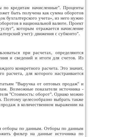
ы по кредитам начисленные". Проценты
может быть получена как сумма оборотов
ок бухгалтерского учета», из него нужно
 оборотов в национальной валюте. Проект
 услуг", которым отражается начисление
лтерский учет): движения с субконто".
ьзоваться при расчетах, определяются
ния и сведений и итоги для счетов. Из
аждого конкретного расчета. Это значит,
о расчета, для которого настраивается
татьям "Выручка от оптовых продаж" и
ам. Возможные показатели источника -
ателя "Стоимость: оборот". Однако можно
а. Поэтому целесообразно выбрать также
е продаж в количественном выражении на
 и отборы по данным. Отборы по данным
ожить фильтр на данные источника по