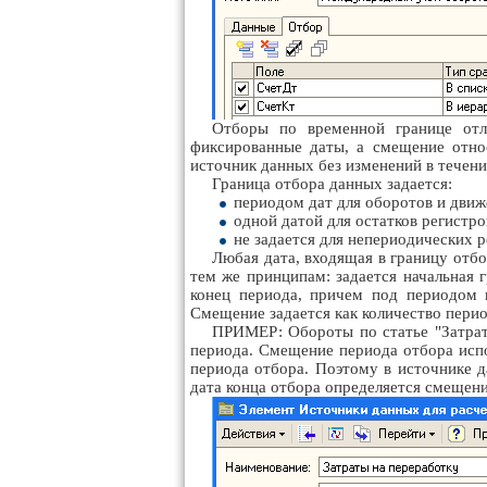
Отборы по временной границе отл
фиксированные даты, а смещение относ
источник данных без изменений в течени
Граница отбора данных задается:
периодом дат для оборотов и движ
одной датой для остатков регистро
не задается для непериодических р
Любая дата, входящая в границу отбо
тем же принципам: задается начальная 
конец периода, причем под периодом 
Смещение задается как количество перио
ПРИМЕР: Обороты по статье "Затрат
периода. Смещение периода отбора испо
периода отбора. Поэтому в источнике д
дата конца отбора определяется смещени