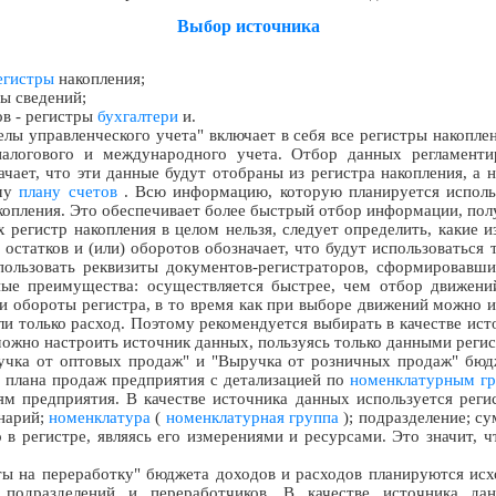
Выбор источника
егистры
накопления;
ры сведений;
ов - регистры
бухгалтери
и.
елы управленческого учета" включает в себя все регистры накопле
 налогового и международного учета. Отбор данных регламент
ачает, что эти данные будут отобраны из регистра накопления, а 
ему
плану счетов
. Всю информацию, которую планируется использ
копления. Это обеспечивает более быстрый отбор информации, пол
 регистр накопления в целом нельзя, следует определить, какие и
остатков и (или) оборотов обозначает, что будут использоваться
пользовать реквизиты документов-регистраторов, сформировавш
ые преимущества: осуществляется быстрее, чем отбор движений
 обороты регистра, в то время как при выборе движений можно и
ли только расход. Поэтому рекомендуется выбирать в качестве ис
можно настроить источник данных, пользуясь только данными регис
чка от оптовых продаж" и "Выручка от розничных продаж" бюдж
з плана продаж предприятия с детализацией по
номенклатурным г
м предприятия. В качестве источника данных используется реги
нарий;
номенклатура
(
номенклатурная группа
); подразделение; су
 в регистре, являясь его измерениями и ресурсами. Это значит, 
ы на переработку" бюджета доходов и расходов планируются исх
 подразделений и переработчиков. В качестве источника дан