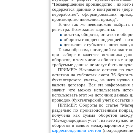
"Незавершенное производство", из нег
содержатся данные о контрагенте (пер
переработке", сформировавших прихо
производство движения: приход".
Точно так же невозможно выбрать 
регистра. Возможные варианты:
остатки, обороты, остатки и обор
обороты с корреспонденцией - поз
движения с субконто - позволяют,
Таким образом, последний вариант по
при выборе в качестве источника дан
оборотов, в том числе и оборотов с кор
требуемые данные не могут быть получе
ПРИМЕР: Начальные остатки по счет
остатков на субсчетах счета 36 бухгал
бухгалтерского учета», из него нужно 
валюте договора. Вся эта информация с
значит, что можно использовать ист
использовать этот же источник данных 
проводок (бухгалтерский учет): остатки 
ПРИМЕР: Обороты по статье "Матер
раздельно по производственным подра
получена как сумма оборотов между 
"Международный учет", из него нужно по
оборотов в валюте международного учет
корреспонденции счетов
(подразделение