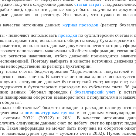
о нужно получить следующие данные:
статья затрат
; подразделение;
еработчике), однако эти данные могут быть получены из докумен
дные движения по регистру. Это значит, что нужно использо
в качестве источника данных
журнал проводок
(регистр бухгалт
оты - позволяют использовать
проводки
по бухгалтерским счетам и с
воляют, кроме того, использовать обороты между бухгалтерскими с
 кроме того, использовать данные документов-регистраторов, сфор
зволяет использовать максимальный объем информации, связанной 
ных регистра накопления, отбор движений производится значите
респонденцией. Поэтому выбирать в качестве источника движения р
ны непосредственно из регистра бухгалтерии.
у плана счетов бюджетирования "Задолженность покупателей и з
терского плана счетов. В качестве источника данных используетс
получить следующие данные: бухгалтерский счет; контрагент; в
одержится в бухгалтерских проводках по субсчетам счета 36 (ко
очник данных "Журнал проводок (
бухгалтерский учет
): остат
для планирования оборотов взаиморасчетов с покупателями и заказ
и обороты".
иалы собственные" бюджета доходов и расходов планируются и
зделениям и
номенклатурным группа
м по данным международног
счетами 20321 (20322) и 2031. В качестве источника данн
лучить следующие данные: счет по дебету; счет по кредиту; подр
а. Такая информация не может быть получена из оборотов одног
 и номенклатурная группа - субконто счета 2032). Нужно испол