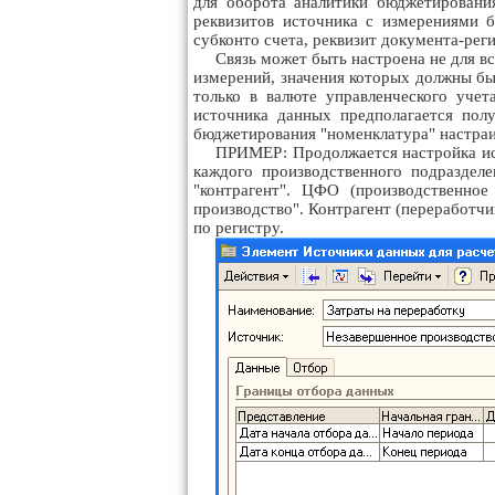
для оборота аналитики бюджетировани
реквизитов источника с измерениями 
субконто счета, реквизит документа-рег
Связь может быть настроена не для вс
измерений, значения которых должны бы
только в валюте управленческого уче
источника данных предполагается пол
бюджетирования "номенклатура" настраи
ПРИМЕР: Продолжается настройка ист
каждого производственного подраздел
"контрагент". ЦФО (производственное
производство". Контрагент (переработчи
по регистру.