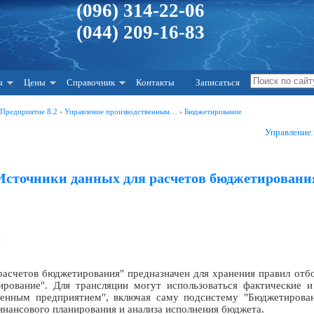
(096) 314-22-06
(044) 209-16-83
ы
Цены
Справочник
Контакты
Записаться
:Предприятие 8.2
›
Управление производственным…
›
Бюджетирование
Управление
Источники данных для расчетов бюджетировани
я
асчетов бюджетирования" предназначен для хранения правил отб
ирование". Для трансляции могут использоваться фактические 
венным предприятием", включая саму подсистему "Бюджетирован
инансового планирования и анализа исполнения бюджета.