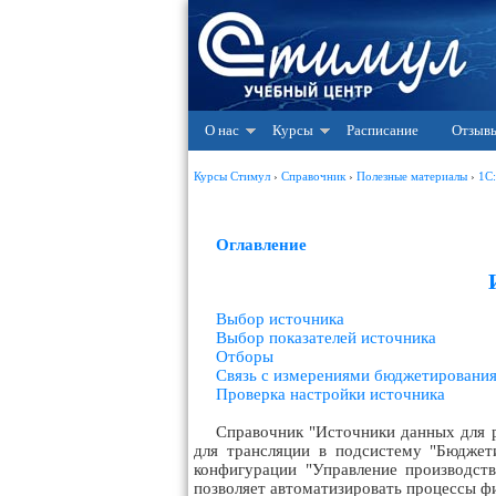
О нас
Курсы
Расписание
Отзыв
Курсы Стимул
›
Справочник
›
Полезные материалы
›
1С
Оглавление
Выбор источника
Выбор показателей источника
Отборы
Связь с измерениями бюджетировани
Проверка настройки источника
Справочник "Источники данных для р
для трансляции в подсистему "Бюджет
конфигурации "Управление производст
позволяет автоматизировать процессы ф