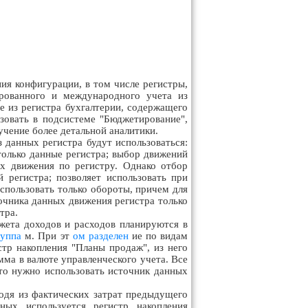
ния конфигурации, в том числе регистры,
ированного и международного учета из
не из регистра бухгалтерии, содержащего
овать в подсистеме "Бюджетирование",
учение более детальной аналитики.
з данных регистра будут использоваться:
 только данные регистра; выбор движений
их движения по регистру. Однако отбор
 регистра; позволяет использовать при
спользовать только обороты, причем для
точника данных движения регистра только
тра.
ета доходов и расходов планируются в
руппа
м. При эт
ом разделен
ие по видам
стр накопления "Планы продаж", из него
мма в валюте управленческого учета. Все
что нужно использовать источник данных
одя из фактических затрат предыдущего
ных используется регистр накопления