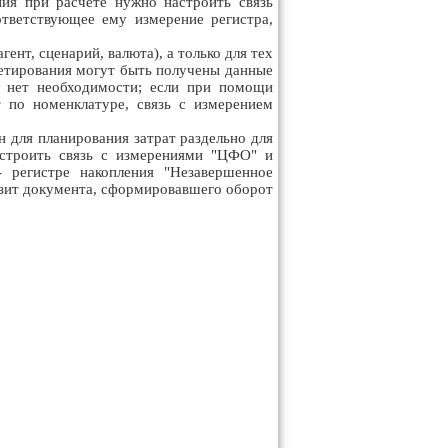
ия при расчете нужно настроить связь
тветствующее ему измерение регистра,
нт, сценарий, валюта), а только для тех
жетирования могут быть получены данные
" нет необходимости; если при помощи
 по номенклатуре, связь с измерением
 для планирования затрат раздельно для
астроить связь с измерениями "ЦФО" и
- регистре накопления "Незавершенное
визит документа, сформировавшего оборот