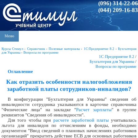
(096) 314-22-06
(044) 209-16-83
Меню
Курсы Стимул
›
Справочник
›
Полезные материалы
›
1С:Предприятие 8.2
›
Бухгалтерия
для Украины
›
Вопросы по программе
1С:Предприятие 8.2
/
Бухгалтерия для Украины
/
Вопросы по программе
Оглавление
Как отразить особенности налогообложения
заработной платы сотрудников-инвалидов?
В конфигурации "Бухгалтерия для Украины" сведения об
инвалидности сотрудника указываются в карточке справочника
"Физические лица" на закладке "
Расчет зарплаты
" в группе
реквизитов "Сведения об инвалидности".
Для того чтобы при
расчете заработной платы
учитывалась
льгота для инвалидов по отчислениям в фонды, необходимо
документом "Ввод сведений о плановых начислениях работников
организаций" прекратить действие ЕСВ для основных работников