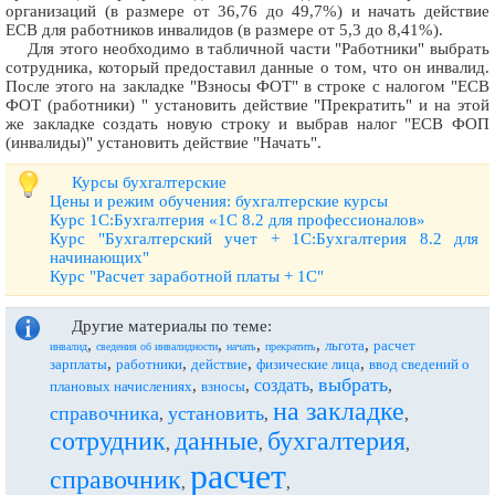
организаций (в размере от 36,76 до 49,7%) и начать действие
ЕСВ для работников инвалидов (в размере от 5,3 до 8,41%).
Для этого необходимо в табличной части "Работники" выбрать
сотрудника, который предоставил данные о том, что он инвалид.
После этого на закладке "Взносы ФОТ" в строке с налогом "ЕСВ
ФОТ (работники) " установить действие "Прекратить" и на этой
же закладке создать новую строку и выбрав налог "ЕСВ ФОП
(инвалиды)" установить действие "Начать".
Курсы бухгалтерские
Цены и режим обучения: бухгалтерские курсы
Курс 1С:Бухгалтерия «1С 8.2 для профессионалов»
Курс "Бухгалтерский учет + 1С:Бухгалтерия 8.2 для
начинающих"
Курс "Расчет заработной платы + 1С"
Другие материалы по теме:
,
,
,
,
,
льгота
расчет
инвалид
сведения об инвалидности
начать
прекратить
,
,
,
,
зарплаты
работники
действие
физические лица
ввод сведений о
выбрать
создать
,
,
,
,
плановых начислениях
взносы
на закладке
справочника
установить
,
,
,
сотрудник
данные
бухгалтерия
,
,
,
расчет
справочник
,
,