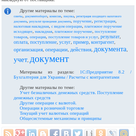
Другие материалы по теме:
,
,
,
,
советы
документооборот
комиссия
покупка
регистрация входящего налогового
,
,
,
,
поручение
регистрация
документа
результат проведения документа
,
,
налоговая накладная
с видом операции
платежное поручение
,
,
,
исходящее
накладная
платежное поручение
поступление
результат
,
,
,
,
товаров
операция
поступление товаров и услуг
оплата
поступление
услуг
пример
контрагент
,
,
,
,
,
документа
организация
операции
действия
,
,
,
,
документ
учет
,
Материалы из раздела:
1С:Предприятие 8.2 /
Бухгалтерия для Украины / Расчеты с контрагентами
Другие материалы по теме:
Учет безналичных денежных средств. Поступление
денежных средств
Другие операции с валютой.
Операции в розничной торговле
Текущий учет валютных операций
Общесистемные механизмы и принципы