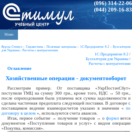
(096) 314-22-06
(044) 209-16-83
Меню
Курсы Стимул
›
Справочник
›
Полезные материалы
›
1С:Предприятие 8.2
›
Бухгалтерия
для Украины
›
Расчеты с контрагентами
1С:Предприятие 8.2
/
Бухгалтерия для Украины
/
Расчеты с контрагентами
Оглавление
Хозяйственные операции - документооборот
Рассмотрим пример. От поставщика «УкрПостачСбут»
поступили ТМЦ на сумму 300 грн., кроме того, НДС → 50 грн.,
после оприходования была уплачена вся сумма задолженности и
сделана частичная предоплата следующей поставки. В договоре с
поставщиком ведение взаиморасчетов указано в значении «
по
договору в целом
», используются счета авансов.
Итак, первое событие → получение товаров → о
формл
яется
документом «Поступление товаров и услуг» с видом операции
«Покупка, комиссия».