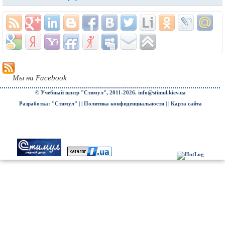
Мы на Facebook
© Учебный центр "Стимул", 2011-2026.
info@stimul.kiev.ua
Разработка: "Стимул" | |
Политика конфиденциальности
| |
Карта сайта