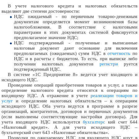
В учете налогового кредита и налоговых обязательств
выделяют две степени достоверности:
НДС ожидаемый - по первичным товарно-денежным
документам определяется момент возникновения базы
налогообложения. В соответствие с налоговыми
параметрами в этих документах системой фиксируется
предполагаемое значение НДС;
НДС подтвержденный - полученные и выписанные
налоговые документ дают основание для включения
предполагаемых (ожидаемых) сумм НДС в
отчетность
по
НДС и в расчеты с бюджетом. То есть, при выписке либо
получении налоговых документов
регистри
руется
подтвержденный НДС.
В системе «1С Предприятие 8» ведется учет входящего и
исходящего НДС.
Проведение операций приобретения товаров и услуг, а также
определение налогового кредита относятся к операциям по
входящему НДС. А отражение в учете
реализации товаров и
услуг
и определение налоговых обязательств – к операциям
исходящего НДС. Оба учета ведутся в программе в разрезе
организаций, контрагентов, договоров и первичных документов
(если выполнены соответствующие настройки договора). Для
учета входящего НДС используется
бухгалтерс
кий счет 644
«Налоговый кредит». А для учета исходящего НДС –
бухгалтерский счет 643 «Налоговые обязательства».
Проводки по ожидаемому НДС для входящего НДС идут в