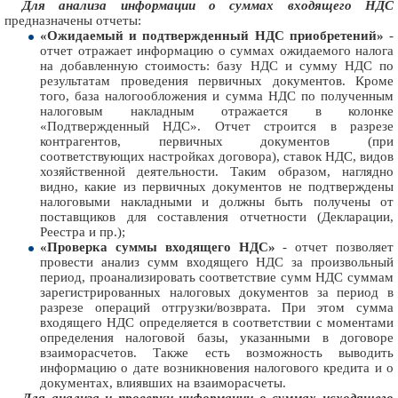
Для анализа информации о суммах входящего НДС
предназначены отчеты:
«Ожидаемый и подтвержденный НДС приобретений»
-
отчет отражает информацию о суммах ожидаемого налога
на добавленную стоимость: базу НДС и сумму НДС по
результатам проведения первичных документов. Кроме
того, база налогообложения и сумма НДС по полученным
налоговым накладным отражается в колонке
«Подтвержденный НДС». Отчет строится в разрезе
контрагентов, первичных документов (при
соответствующих настройках договора), ставок НДС, видов
хозяйственной деятельности. Таким образом, наглядно
видно, какие из первичных документов не подтверждены
налоговыми накладными и должны быть получены от
поставщиков для составления отчетности (Декларации,
Реестра и пр.);
«Проверка суммы входящего НДС»
- отчет позволяет
провести анализ сумм входящего НДС за произвольный
период, проанализировать соответствие сумм НДС суммам
зарегистрированных налоговых документов за период в
разрезе операций отгрузки/возврата. При этом сумма
входящего НДС определяется в соответствии с моментами
определения налоговой базы, указанными в договоре
взаиморасчетов. Также есть возможность выводить
информацию о дате возникновения налогового кредита и о
документах, влиявших на взаиморасчеты.