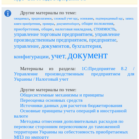
Другие материалы по теме:
,
,
,
,
,
ожидаемых
предполагаемое
сложный учет ндс
основание
подтвержденный ндс
запись
,
,
,
,
общие положения
книги приобретения
примеры
документооборот
стоимость
,
,
,
,
приобретения
общие
налоговая накладная
управление торговым предприятием
управление
,
производственным предприятием
предприятие
,
,
документов
бухгалтерия
управление
,
,
,
документ
учет
конфигурации
,
,
Материалы из раздела:
1С:Предприятие 8.2 /
Управление производственным предприятием для
Украины / Налоговый учет
Другие материалы по теме:
Общесистемные механизмы и принципы
Переоценка основных средств
Источники данных для расчетов бюджетирования
Основные принципы учета операций в иностранной
валюте
Методика отнесения дополнительных расходов по
перевозке сторонним перевозчиком до таможенной
территории Украины на себестоимость приобретаемых
МПЗ по импорту