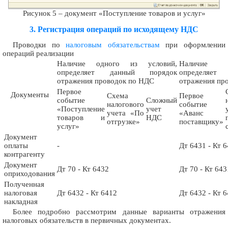
Рисунок 5 – документ «Поступление товаров и услуг»
3. Регистрация операций по исходящему НДС
Проводки по
налоговым обязательствам
при оформлении
операций реализации
Наличие одного из условий,
Наличие 
определяет данный порядок
определяет
отражения проводок по НДС
отражения пр
Первое
Документы
Схема
Первое
событие
Сложный
налогового
событие
«Поступление
учет
учета «По
«Аванс
товаров и
НДС
отгрузке»
поставщику»
услуг»
Документ
оплаты
-
Дт 6431 - Кт 
контрагенту
Документ
Дт 70 - Кт 6432
Дт 70 - Кт 643
оприходования
Полученная
налоговая
Дт 6432 - Кт 6412
Дт 6432 - Кт 
накладная
Более подробно рассмотрим данные варианты отражения
налоговых обязательств в первичных документах.