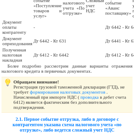
событие
Сложный
налогового
событие
«Поступление
учет
учета «По
«Аванс
товаров и
НДС
отгрузке»
поставщику»
услуг»
Документ
оплаты
-
Дт 6442 - Кт 
контрагенту
Документ
Дт 6442 - Кт 631
Дт 6441 - Кт 
оприходования
Полученная
налоговая
Дт 6412 - Кт 6442
Дт 6412 - Кт 
накладная
Более подробно рассмотрим данные варианты отражения
налогового кредита в первичных документах.
Обращаем внимание!
Регистрация грузовой таможенной декларации (ГТД), не
требует
формирования налоговых документов
.
Начисленный при импорте НДС (
проводка
в дебет счета
6412) является фактическим без дополнительного
подтверждения.
2.1. Первое событие отгрузка, либо в договоре с
контрагентом указана схема налогового учета «по
отгрузке», либо ведется сложный учет НДС