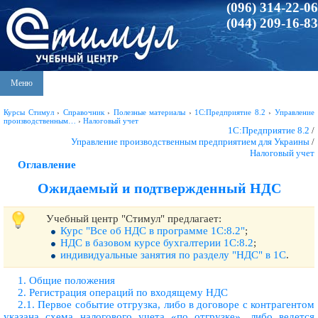
(096) 314-22-06
(044) 209-16-83
Меню
Курсы Стимул
›
Справочник
›
Полезные материалы
›
1С:Предприятие 8.2
›
Управление
производственным…
›
Налоговый учет
1С:Предприятие 8.2
/
Управление производственным предприятием для Украины
/
Налоговый учет
Оглавление
Ожидаемый и подтвержденный НДС
Учебный центр "Стимул" предлагает:
Курс "Все об НДС в программе 1С:8.2"
;
НДС в базовом курсе бухгалтерии 1С:8.2
;
индивидуальные занятия по разделу "НДС" в 1С
.
1. Общие положения
2. Регистрация операций по входящему НДС
2.1. Первое событие отгрузка, либо в договоре с контрагентом
указана схема налогового учета «по отгрузке», либо ведется