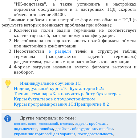
"ИК-подставка", а также установить в настройках
обработки обслуживания и в настройках ТСД скорость
обмена в значение 38400.
Типовые проблемы при настройке форматов обмена с ТСД (в
результате которых возникают проблемы при обмене):
Количество полей задачи терминала не соответствует
количеству полей, настроенному в конфигурации.
Не соблюдена последовательность полей формата обмена
при настройке в конфигурации
Несоответстви
е раздели
телей в структуре таблиц
терминала (настраивается задачей терминала)
разделителям, указанным при настройке в конфигурации.
Формат загрузки назначен вместо формата выгрузки и
наоборот.
Индивидуальное обучение 1С
Индивидуальный курс «1С:Бухгалтерия 8.2»
Тренинг-семинар «Как получить работу бухгалтера»
Курсы бухгалтеров с трудоустройством
Курсы программирования 1С:Предприятие 8.2
Другие материалы по теме:
,
,
,
,
,
,
задачи
проблемы
терминал
сканер
произвольный
штрихкод
,
,
,
,
,
подключение
ошибка
драйвер
оборудование
ошибки
,
,
управление торговлей для украины
последовательность