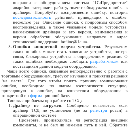
операции с оборудованием система "1С:Предприятие"
аварийно завершает работу, значит обнаружена ошибка в
драйвере. Попробуйте воспроизвести ошибку, повторив
последовательность
действий, приводящих к ошибке,
несколько раз. Описание ошибки, с подробным способом
воспроизведения, а также указанием модели устройства,
наименования драйвера и его версии, наименования и
версии обработки обслуживания, направьте в адрес
технической поддержки: hotline@1c.ua.
Ошибки конкретной модели устройства.
Результатом
таких ошибок может стать зависание устройства, потеря
связи, блокировка устройства в определенном режиме. О
таких ошибках необходимо сообщать
разработчикам
или
поставщикам данной модели оборудования.
Чаще всего ошибки, связанные непосредственно с работой с
торговым оборудованием, требуют изучения и принятия решения
"на месте". Для того чтобы понять причину возникновения
ошибки, необходимо по шагам воспроизвести ситуацию,
приводящую к ошибке, на конкретном оборудовании в
конкретной ин
форма
ционной базе.
Типовые проблемы при работе со ТСД:
Драйвер не загружен.
Сообщение появляется, если
драйвер ТСД не установлен (не за
регистри
рован) в
операционной системе.
Проверьте, производилась ли регистрация внешней
компоненты, и не был ли изменен путь к ней. Обратите