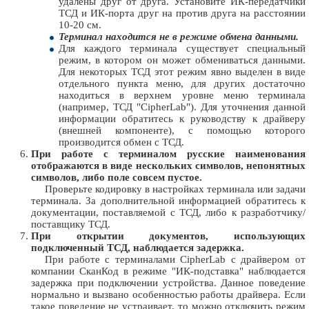
удалены друг от друга. Установите ИК-передатчики
ТСД и ИК-порта друг на против друга на расстоянии
10-20 см.
Терминал находится не в режиме обмена данными.
Для каждого терминала существует специальный
режим, в котором он может обмениваться данными.
Для некоторых ТСД этот режим явно выделен в виде
отдельного пункта меню, для других достаточно
находиться в верхнем уровне меню терминала
(например, ТСД "CipherLab"). Для уточнения данной
информации обратитесь к руководству к драйверу
(внешней компоненте), с помощью которого
производится обмен с ТСД.
При работе с терминалом русские наименования
отображаются в виде нескольких символов, непонятных
символов, либо поле совсем пустое.
Проверьте кодировку в настройках терминала или задачи
терминала. За дополнительной информацией обратитесь к
документации, поставляемой с ТСД, либо к разработчику/
поставщику ТСД.
При открытии документов, использующих
подключенный ТСД, наблюдается задержка.
При работе с терминалами CipherLab с драйвером от
компании СканКод в режиме "ИК-подставка" наблюдается
задержка при подключении устройства. Данное поведение
нормально и вызвано особенностью работы драйвера. Если
такое поведение не устраивает, то можно отключить режим