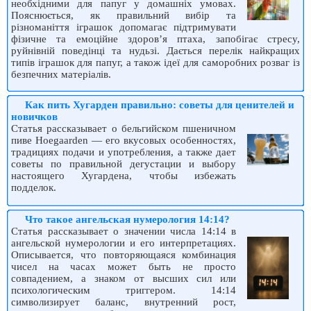
необхідними для папуг у домашніх умовах.
Пояснюється, як правильний вибір та
різноманіття іграшок допомагає підтримувати
фізичне та емоційне здоров’я птаха, запобігає стресу,
руйнівній поведінці та нудьзі. Дається перелік найкращих
типів іграшок для папуг, а також ідеї для саморобних розваг із
безпечних матеріалів.
Как пить Хугарден правильно: советы для ценителей и
новичков
Статья рассказывает о бельгийском пшеничном
пиве Hoegaarden — его вкусовых особенностях,
традициях подачи и употребления, а также дает
советы по правильной дегустации и выбору
настоящего Хугардена, чтобы избежать
подделок.
Что такое ангельская нумерология 14:14?
Статья рассказывает о значении числа 14:14 в
ангельской нумерологии и его интерпретациях.
Описывается, что повторяющаяся комбинация
чисел на часах может быть не просто
совпадением, а знаком от высших сил или
психологическим триггером. 14:14
символизирует баланс, внутренний рост,