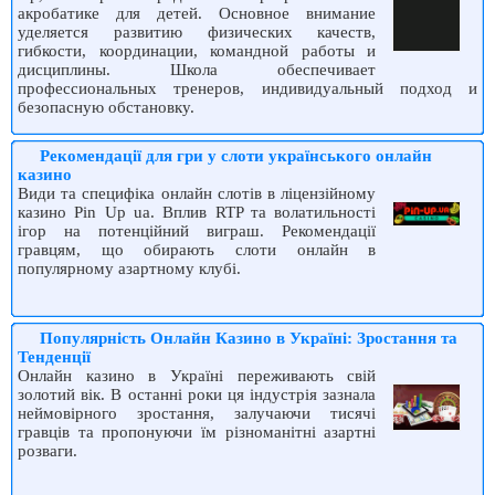
акробатике для детей. Основное внимание
уделяется развитию физических качеств,
гибкости, координации, командной работы и
дисциплины. Школа обеспечивает
профессиональных тренеров, индивидуальный подход и
безопасную обстановку.
Рекомендації для гри у слоти українського онлайн
казино
Види та специфіка онлайн слотів в ліцензійному
казино Pin Up ua. Вплив RTP та волатильності
ігор на потенційний виграш. Рекомендації
гравцям, що обирають слоти онлайн в
популярному азартному клубі.
Популярність Онлайн Казино в Україні: Зростання та
Тенденції
Онлайн казино в Україні переживають свій
золотий вік. В останні роки ця індустрія зазнала
неймовірного зростання, залучаючи тисячі
гравців та пропонуючи їм різноманітні азартні
розваги.