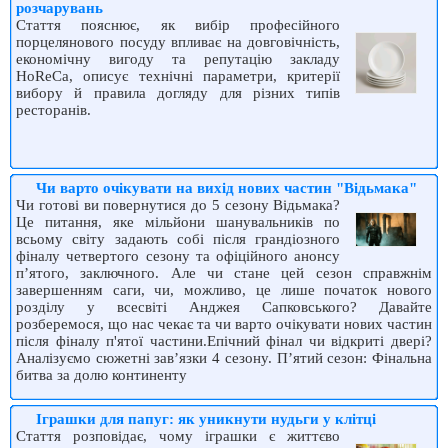
розчарувань
Стаття пояснює, як вибір професійного
порцелянового посуду впливає на довговічність,
економічну вигоду та репутацію закладу
HoReCa, описує технічні параметри, критерії
вибору й правила догляду для різних типів
ресторанів.
Чи варто очікувати на вихід нових частин "Відьмака"
Чи готові ви повернутися до 5 сезону Відьмака?
Це питання, яке мільйони шанувальників по
всьому світу задають собі після грандіозного
фіналу четвертого сезону та офіційного анонсу
п’ятого, заключного. Але чи стане цей сезон справжнім
завершенням саги, чи, можливо, це лише початок нового
розділу у всесвіті Анджея Сапковського? Давайте
розберемося, що нас чекає та чи варто очікувати нових частин
після фіналу п'ятої частини.Епічний фінал чи відкриті двері?
Аналізуємо сюжетні зав’язки 4 сезону. П’ятий сезон: Фінальна
битва за долю континенту
Іграшки для папуг: як уникнути нудьги у клітці
Стаття розповідає, чому іграшки є життєво