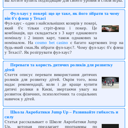
вы хотите купить подходящие для своего уровня и стиля игры.
Фул-хаус у покері: що це таке, як його зібрати та чому
він б'є флеш у Техасі
Фул-хаус - один з найсильніших козирів у покері,
який б'є тільки стріт-флеш і покер. Це
комбінація, що складається з 3 карт однакового
номіналу і 2 інших карт, також однакових за
номіналом. На
cosmo bet casino
є багато карткових ігор на
будь-який смак.Як зібрати фул-хаус?. Чому фул-хаус б'є флеш
у Техасі?. Як розігрувати фул-хаус?
Переваги та користь дитячих роликів для розвитку
дітей
Стаття описує переваги використання дитячих
роликів для розвитку дітей. Окрім того, вона
надає рекомендації, коли і де краще купити
дитячі ролики в Києві, звертаючи увагу на
розвиток фізичних, психологічних та соціальних
навичок у дітей.
Школа Акробатики Jump Up – Развивайте гибкость и
силу
Статья рассказывает о Школе Акробатики Jump
Up, которая предлагает программы по