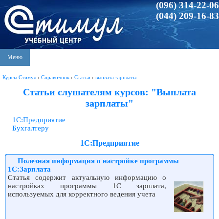
(096) 314-22-06
(044) 209-16-83
Меню
Курсы Стимул
›
Справочник
›
Статьи
›
выплата зарплаты
Статьи слушателям курсов: "Выплата
зарплаты"
1С:Предприятие
Бухгалтеру
1С:Предприятие
Полезная информация о настройке программы
1С:Зарплата
Статья содержит актуальную информацию о
настройках программы 1С зарплата,
используемых для корректного ведения учета