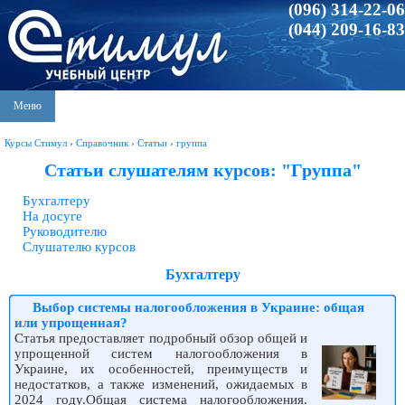
(096) 314-22-06
(044) 209-16-83
Меню
Курсы Стимул
›
Справочник
›
Статьи
›
группа
Статьи слушателям курсов: "Группа"
Бухгалтеру
На досуге
Руководителю
Слушателю курсов
Бухгалтеру
Выбор системы налогообложения в Украине: общая
или упрощенная?
Статья предоставляет подробный обзор общей и
упрощенной систем налогообложения в
Украине, их особенностей, преимуществ и
недостатков, а также изменений, ожидаемых в
2024 году.Общая система налогообложения.