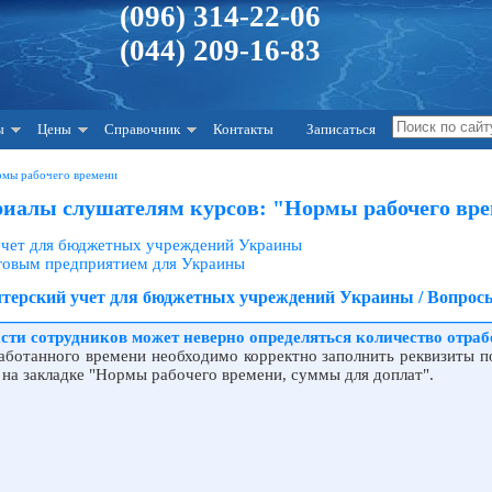
(096) 314-22-06
(044) 209-16-83
ы
Цены
Справочник
Контакты
Записаться
рмы рабочего времени
иалы слушателям курсов: "Нормы рабочего вр
 учет для бюджетных учреждений Украины
рговым предприятием для Украины
алтерский учет для бюджетных учреждений Украины / Вопросы
асти сотрудников может неверно определяться количество отра
аботанного времени необходимо корректно заполнить реквизиты по
 на закладке "Нормы рабочего времени, суммы для доплат".