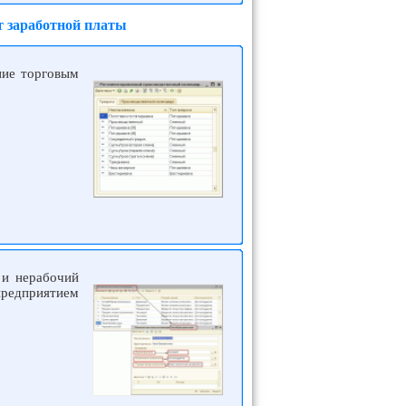
т заработной платы
ние торговым
 и нерабочий
предприятием