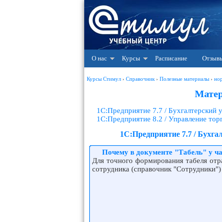
О нас
Курсы
Расписание
Отзыв
Курсы Стимул
›
Справочник
›
Полезные материалы
›
но
Матер
1С:Предприятие 7.7 / Бухгалтерский
1С:Предприятие 8.2 / Управление то
1С:Предприятие 7.7 / Бухг
Почему в документе "Табель" у ч
Для точного формирования табеля отр
сотрудника (справочник "Сотрудники")