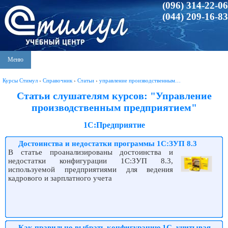
(096) 314-22-06
(044) 209-16-83
Меню
Курсы Стимул
›
Справочник
›
Статьи
›
управление производственным…
Статьи слушателям курсов: "Управление
производственным предприятием"
1С:Предприятие
Достоинства и недостатки программы 1С:ЗУП 8.3
В статье проанализированы достоинства и
недостатки конфигурации 1С:ЗУП 8.3,
используемой предприятиями для ведения
кадрового и зарплатного учета
Как правильно выбрать конфигурацию 1С, учитывая