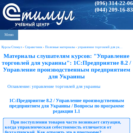
(096) 314-22-06
(044) 209-16-83
Меню
Курсы Стимул
›
Справочник
›
Полезные материалы
›
управление торговлей для ук…
Материалы слушателям курсов: "Управление
торговлей для украины": 1С:Предприятие 8.2 /
Управление производственным предприятием
для Украины
Оглавление: управление торговлей для украины
1С:Предприятие 8.2 / Управление производственным
предприятием для Украины / Вопросы по программе
редакции 1.1
При поступлении товаров часто возникает ситуация,
когда управленческая себестоимость отличается от
бухгалтерской. Как отразить это в программе?