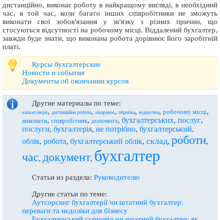
дистанційно, виконає роботу в найкращому вигляді, в необхідний
час, в той час, коли багато інших співробітники не зможуть
виконати свої зобов'язання у зв'язку з різних причин, що
стосуються відсутності на робочому місці. Віддалений бухгалтер,
завжди буде знати, що виконана робота дорівнює його заробітній
платі.
Курсы бухгалтерские
Новости и события
Документы об окончании курсов
Другие материалы по теме:
,
,
,
,
,
,
робочому місці
калькуляція
дистанційна робота
лікарняні
обробка
відпустки
бухгалтерських
послуг
,
,
,
,
,
виконати
співробітник
допомога
послуги
бухгалтерія
не потрібно
бухгалтерський
,
,
,
,
роботи
склад
облік
робота
бухгалтерський облік
,
,
,
,
,
бухгалтер
час
документ
,
,
Статьи из раздела:
Руководителю
Другие статьи по теме:
Аутсорсинг бухгалтерії чи штатний бухгалтер:
переваги та недоліки для бізнесу
Бухгалтерський супровід чи штатний бухгалтер: як