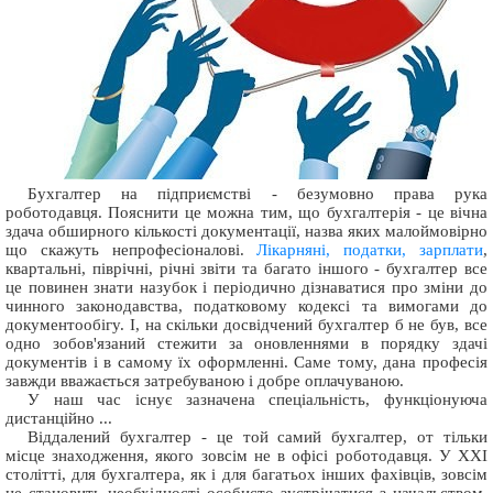
Бухгалтер на підприємстві - безумовно права рука
роботодавця. Пояснити це можна тим, що бухгалтерія - це вічна
здача обширного кількості документації, назва яких малоймовірно
що скажуть непрофесіоналові.
Лікарняні, податки, зарплати
,
квартальні, піврічні, річні звіти та багато іншого - бухгалтер все
це повинен знати назубок і періодично дізнаватися про зміни до
чинного законодавства, податковому кодексі та вимогами до
документообігу. І, на скільки досвідчений бухгалтер б не був, все
одно зобов'язаний стежити за оновленнями в порядку здачі
документів і в самому їх оформленні. Саме тому, дана професія
завжди вважається затребуваною і добре оплачуваною.
У наш час існує зазначена спеціальність, функціонуюча
дистанційно ...
Віддалений бухгалтер - це той самий бухгалтер, от тільки
місце знаходження, якого зовсім не в офісі роботодавця. У XXI
столітті, для бухгалтера, як і для багатьох інших фахівців, зовсім
не становить необхідності особисто зустрічатися з начальством,