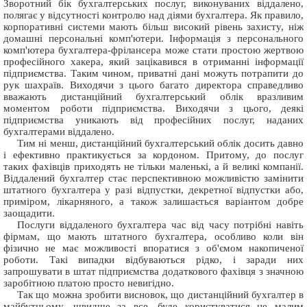
Зворотний бік бухгалтерських послуг, виконуваних віддалено,
полягає у відсутності контролю над діями бухгалтера. Як правило,
корпоративні системи мають більш високий рівень захисту, ніж
домашні персональні комп'ютери. Інформація з персонального
комп'ютера бухгалтера-фрілансера може стати простою жертвою
професійного хакера, який зацікавився в отриманні інформації
підприємства. Таким чином, приватні дані можуть потрапити до
рук шахраїв. Виходячи з цього багато директора справедливо
вважають дистанційний бухгалтерський облік вразливим
моментом роботи підприємства. Виходячи з цього, деякі
підприємства уникають від професійних послуг, наданих
бухгалтерами віддалено.
Тим ні менш, дистанційний бухгалтерський облік досить давно
і ефективно практикується за кордоном. Притому, до послуг
таких фахівців приходять не тільки маленькі, а й великі компанії.
Віддалений бухгалтер стає перспективною можливістю замінити
штатного бухгалтера у разі відпустки, декретної відпустки або,
приміром, лікарняного, а також залишається варіантом добре
заощадити.
Послуги віддаленого бухгалтера час від часу потрібні навіть
фірмам, що мають штатного бухгалтера, особливо коли він
фізично не має можливості впоратися з об'ємом накопиченої
роботи. Такі випадки відбуваються рідко, і заради них
запрошувати в штат підприємства додаткового фахівця з значною
заробітною платою просто невигідно.
Так що можна зробити висновок, що дистанційний бухгалтер в
майбутньому, швидше за все, буде користуватися не малим