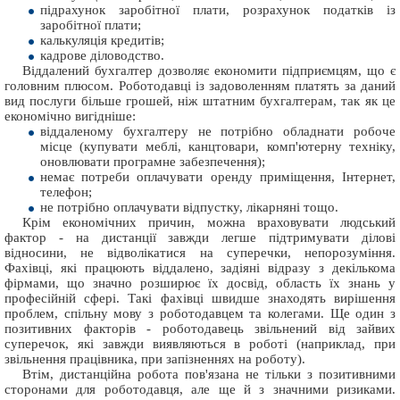
підрахунок заробітної плати, розрахунок податків із
заробітної плати;
калькуляція кредитів;
кадрове діловодство.
Віддалений бухгалтер дозволяє економити підприємцям, що є
головним плюсом. Роботодавці із задоволенням платять за даний
вид послуги більше грошей, ніж штатним бухгалтерам, так як це
економічно вигідніше:
віддаленому бухгалтеру не потрібно обладнати робоче
місце (купувати меблі, канцтовари, комп'ютерну техніку,
оновлювати програмне забезпечення);
немає потреби оплачувати оренду приміщення, Інтернет,
телефон;
не потрібно оплачувати відпустку, лікарняні тощо.
Крім економічних причин, можна враховувати людський
фактор - на дистанції завжди легше підтримувати ділові
відносини, не відволікатися на суперечки, непорозуміння.
Фахівці, які працюють віддалено, задіяні відразу з декількома
фірмами, що значно розширює їх досвід, область їх знань у
професійній сфері. Такі фахівці швидше знаходять вирішення
проблем, спільну мову з роботодавцем та колегами. Ще один з
позитивних факторів - роботодавець звільнений від зайвих
суперечок, які завжди виявляються в роботі (наприклад, при
звільнення працівника, при запізненнях на роботу).
Втім, дистанційна робота пов'язана не тільки з позитивними
сторонами для роботодавця, але ще й з значними ризиками.