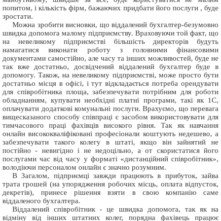
попитом, і кількість фірм, бажаючих придбати його послуги , буде
зростати.
Можна зробити висновки, що віддалений бухгалтер-безумовно
швидка допомога малому підприємству. Враховуючи той факт, що
на невеликому підприємстві більшість директорів будуть
намагатися виконати роботу з головними фінансовими
документами самостійно, але часу та інших можливостей, буде не
так вже достатньо, досвідчений віддалений бухгалтер буде в
допомогу. Також, на невеликому підприємстві, може просто бути
достатньо місця в офісі, і тут відкладається потреба орендувати
для співробітника площа, забезпечувати потрібним для роботи
обладнанням, купувати необхідні платні програми, такі як 1С,
оплачувати додаткові комунальні послуги. Врахуємо, що перевага
вищесказаного способу співпраці є засобом використовувати для
тимчасового праці фахівців високого рівня. Так як навчання
онлайн висококваліфіковані професіонали коштують недешево, а
забезпечувати такого колегу в штаті, якщо він зайнятий не
постійно - невигідно і не недоцільно, а от скористатися його
послугами час від часу у форматі «дистанційний співробітник»,
володіючи персоналом онлайн є значно розумним.
В Загалом, підприємці завжди працюють в прибуток, зайва
трата грошей (на упорядження робочих місць, оплата відпусток,
декретів), принесе рішення взяти в свою компанію саме
віддаленого бухгалтера.
Віддалений співробітник - це швидка допомога, так як на
відміну від інших штатних колег, порядна фахівець працює