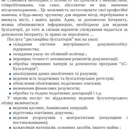
співробітниками, так само, абсолютно не має значення
місцезнаходження... Це можливість застосовувати свої професійні
навички, в будь-якому зручному для людини місці, перебуваючи в
якомусь місті, і навіть країні. Адже, за допомогою Інтернету,
можна обмінюватися інформацією, необхідною для ведення
бухгалтерії, до того ж скільки варіантів спілкування надається за
допомогою Інтернету, їх прямо не перелічити ...
Послуга "дистанційна бухгалтерія" має на увазі:
складання системи внутрішнього документообігу
підприємства;
складання указу по обліковій політиці ;
перевірка точності заповнення реквізитів документації;
обробка первинних паперів за допомогою програми "1С-
Бухгалтерія";
аналізування даних аналітичних та рахунків;
ведення всіх податкових та бухгалтерських регістрів;
обчислення обов'язкових податкових платежів;
визначення фінансових результатів;
обробка та подача податкових декларацій і т.д.
У перелік послуг по віддаленому ведення бухгалтерського
обліку включається:
ведення касових, банківських операцій;
підготовка платіжних доручень;
ведення розрахунків з контрагентами (покупцями і
постачальниками);
калькуляція матеріалів, основних засобів, іншого майна ;