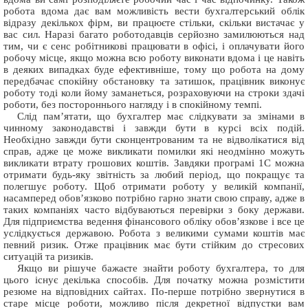
робота вдома дає вам можливість вести бухгалтерський облік
відразу декількох фірм, ви працюєте стільки, скільки вистачає у
вас сил. Наразі багато роботодавців серйозно замилюються над
тим, чи є сенс робітникові працювати в офісі, і оплачувати його
робочу місце, якщо можна всю роботу виконати вдома і це навіть
в деяких випадках буде ефективніше, тому що робота на дому
передбачає спокійну обстановку та затишок, працівник виконує
роботу тоді коли йому заманеться, розраховуючи на строки здачі
роботи, без постороннього нагляду і в спокійному темпі.
Слід пам’ятати, що бухгалтер має слідкувати за змінами в
чинному законодавстві і завжди бути в курсі всіх подій.
Необхідно завжди бути сконцентрованим та не відволікатися від
справ, адже це може викликати помилки які неодмінно можуть
викликати втрату грошових коштів. Завдяки програмі 1С можна
отримати будь-яку звітність за любий період, що покращує та
полегшує роботу. Щоб отримати роботу у великій компанії,
насамперед обов’язково потрібно гарно знати свою справу, адже в
таких компаніях часто відбуваються перевірки з боку держави.
Для підприємства ведення фінансового обліку обов’язкове і все це
услідкується державою. Робота з великими сумами коштів має
певний ризик. Отже працівник має бути стійким до стресових
ситуацій та ризиків.
Якщо ви рішуче бажаєте знайти роботу бухгалтера, то для
цього існує декілька способів. Для початку можна розмістити
резюме на відповідних сайтах. По-перше потрібно звернутися в
старе місце роботи, можливо після декретної відпустки вам