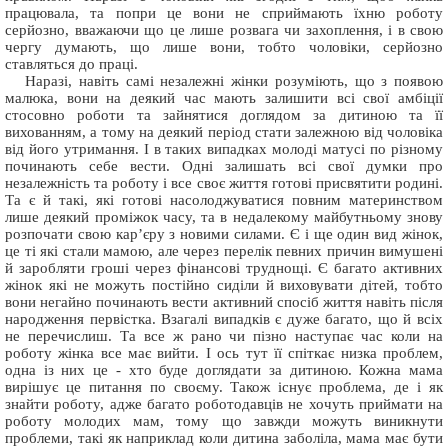
працювала, та попри це вони не сприймають їхню роботу
серйозно, вважаючи що це лише розвага чи захоплення, і в свою
чергу думають, що лише вони, тобто чоловіки, серйозно
ставляться до праці.
Наразі, навіть самі незалежні жінки розуміють, що з появою
малюка, вони на деякий час мають залишити всі свої амбіції
стосовно роботи та зайнятися доглядом за дитиною та її
вихованням, а тому на деякий період стати залежною від чоловіка
від його утримання. І в таких випадках молоді матусі по різному
починають себе вести. Одні залишать всі свої думки про
незалежність та роботу і все своє життя готові присвятити родині.
Та є й такі, які готові насолоджуватися повним материнством
лише деякий проміжок часу, та в недалекому майбутньому знову
розпочати свою кар’єру з новими силами. Є і ще один вид жінок,
це ті які стали мамою, але через перелік певних причин вимушені
й заробляти гроші через фінансові труднощі. Є багато активних
жінок які не можуть постійно сиділи й виховувати дітей, тобто
вони негайно починають вести активний спосіб життя навіть після
народження первістка. Взагалі випадків є дуже багато, що й всіх
не перечислиш. Та все ж рано чи пізно наступає час коли на
роботу жінка все має вийти. І ось тут її спіткає низка проблем,
одна із них це - хто буде доглядати за дитиною. Кожна мама
вирішує це питання по своєму. Також існує проблема, де і як
знайти роботу, адже багато роботодавців не хочуть приймати на
роботу молодих мам, тому що завжди можуть виникнути
проблеми, такі як наприклад коли дитина заболіла, мама має бути