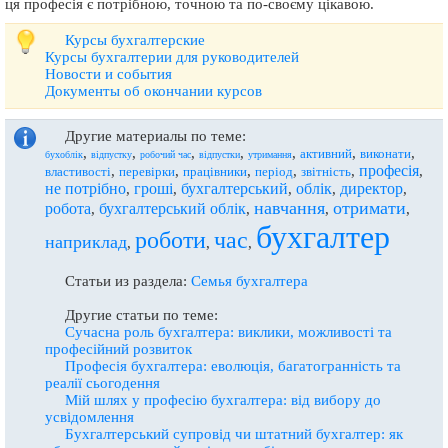
ця професія є потрібною, точною та по-своєму цікавою.
Курсы бухгалтерские
Курсы бухгалтерии для руководителей
Новости и события
Документы об окончании курсов
Другие материалы по теме:
,
,
,
,
,
,
,
активний
виконати
бухоблік
відпустку
робочий час
відпустки
утримання
професія
,
,
,
,
,
,
властивості
перевірки
працівники
період
звітність
не потрібно
гроші
бухгалтерський
облік
директор
,
,
,
,
,
навчання
отримати
робота
бухгалтерський облік
,
,
,
,
бухгалтер
роботи
час
наприклад
,
,
,
Статьи из раздела:
Семья бухгалтера
Другие статьи по теме:
Сучасна роль бухгалтера: виклики, можливості та
професійний розвиток
Професія бухгалтера: еволюція, багатогранність та
реалії сьогодення
Мій шлях у професію бухгалтера: від вибору до
усвідомлення
Бухгалтерський супровід чи штатний бухгалтер: як