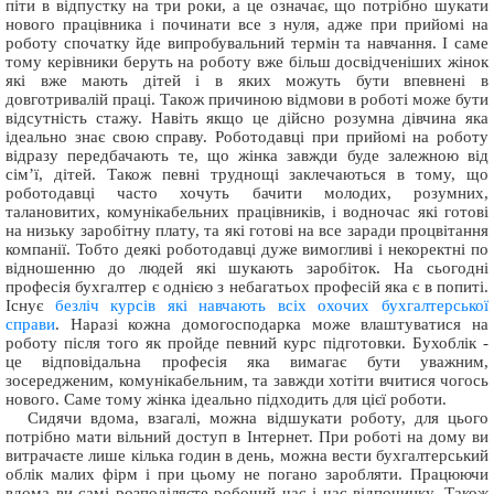
піти в відпустку на три роки, а це означає, що потрібно шукати
нового працівника і починати все з нуля, адже при прийомі на
роботу спочатку йде випробувальний термін та навчання. І саме
тому керівники беруть на роботу вже більш досвідченіших жінок
які вже мають дітей і в яких можуть бути впевнені в
довготривалій праці. Також причиною відмови в роботі може бути
відсутність стажу. Навіть якщо це дійсно розумна дівчина яка
ідеально знає свою справу. Роботодавці при прийомі на роботу
відразу передбачають те, що жінка завжди буде залежною від
сім’ї, дітей. Також певні труднощі заклечаються в тому, що
роботодавці часто хочуть бачити молодих, розумних,
талановитих, комунікабельних працівників, і водночас які готові
на низьку заробітну плату, та які готові на все заради процвітання
компанії. Тобто деякі роботодавці дуже вимогливі і некоректні по
відношенню до людей які шукають заробіток. На сьогодні
професія бухгалтер є однією з небагатьох професій яка є в попиті.
Існує
безліч курсів які навчають всіх охочих бухгалтерської
справи
. Наразі кожна домогосподарка може влаштуватися на
роботу після того як пройде певний курс підготовки. Бухоблік -
це відповідальна професія яка вимагає бути уважним,
зосередженим, комунікабельним, та завжди хотіти вчитися чогось
нового. Саме тому жінка ідеально підходить для цієї роботи.
Сидячи вдома, взагалі, можна відшукати роботу, для цього
потрібно мати вільний доступ в Інтернет. При роботі на дому ви
витрачаєте лише кілька годин в день, можна вести бухгалтерський
облік малих фірм і при цьому не погано заробляти. Працюючи
вдома ви самі розподіляєте робочий час і час відпочинку. Також