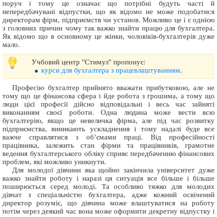
поруч і тому це означає що потрібні будуть часті й
непередбачувані відпустки, що як відомо не може подобатися
директорам фірм, підприємств чи установ. Можливо це і є однією
з головних причин чому так важко знайти працю для бухгалтера.
Як відомо що в основному це жінки, чоловіків-бухгалтерів дуже
мало.
Учбовий центр "Стимул" пропонує:
курси для бухгалтера з працевлаштуванням
.
Професію бухгалтер прийнято вважати прибутковою, але не
тому що це фінансова сфера і йде робота з грошима, а тому що
люди цієї професії дійсно відповідальні і весь час зайняті
виконанням своєї роботи. Одна людина може вести всю
бухгалтерію, якщо це невеличка фірма, але під час розвитку
підприємства, виникають ускладнення і тому надалі буде все
важче справлятися з об’ємами праці. Від професійності
працівника, залежить стан фірми та працівників, грамотне
ведення бухгалтерського обліку сприяє передбаченню фінансових
проблем, які можливо уникнути.
Для молодої дівчини яка щойно закінчила університет дуже
важко знайти роботу і наразі ця ситуація все більше і більше
поширюється серед молоді. Та особливо тяжко для молодих
дівчат з спеціальністю бухгалтера, адже кожний освічений
директор розуміє, що дівчина може влаштуватися на роботу
потім через деякий час вона може оформити декретну відпустку і