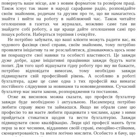
повернуть ваше місце, але з новим форматом та розміром праці.
Також існує так зване в народі сарафанне радіо, розповідайте
своїм знайомим, родичам та друзям про те, що ви намагаєтесь
знайти і вийти на роботу в найближчий час. Також читайте
оголошення в газетах чи журналах, можливо саме там ви
знайдете собі роботу, а ще краще дайте оголошення самі про
пошук роботи. Наберіться терпіння і очікуйте.
Не потрібно забувати, що ваші клієнти можуть радити вас, як
чудового фахівця своєї справи, своїм знайомим, тому потрібно
проявляти ініціативу та не розслаблятися, дізнаваючись щось нове
ви покращуєте свої навики та особисті властивості. Це завжди
дуже добре, адже ініціативні працівники завжди будуть мати
попит. Для того щоб відшукати гідну роботу про яку ви бажаєте,
потрібно відповідати вимогам, тому необхідно завжди
підвищувати свій професійний рівень. А особливо в роботі
бухгалтера, адже це саме одна з тих професій яка вимагає
постійного слідкувння за новинами та нововведеннями. Сучасний
бухгалтер має знати закони, розпорядження та постанови.
Отже як висновок можна сказати, що професія бухгалтер
завжди буде необхідною і актуальною. Насамперед потрібно
любити справу якою ти займаєшся. Якщо ви обрали саме цю
професію то ви маєте любити працювати з числами, адже з ними
прийдеться стикатися щодня та вести бухгалтерію. Завжди
підвищувати свою кваліфікацію. Люди цієї професії мають бути
перш за все чесними, відданими своїй справі, емоційно-стійкими,
сконцентрованість та вміти логічно мислити. Особисто я бачу, що