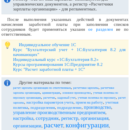
управленческих документов, а регистр «Расчетчики
зарплаты организации» - для регламентных.
После выполнения указанных действий в документах
начисления заработной платы при заполнении списков
сотрудников будет применяться указанн
ое разделен
ие по
ответственным.
Индивидуальное обучение 1С
Курс "Бухгалтерский учет + 1С:Бухгалтерия 8.2 для
начинающих"
Индивидуальный курс «1С:Бухгалтерия 8.2»
Курсы программирования 1С:Предприятие 8.2
Курс "Расчет заработной платы + 1С"
Другие материалы по теме:
,
,
расчет зарплаты организации по ответственным
расчетчики зарплаты
расчетчики
,
,
,
зарплаты организации
администрация
основное производство
учетная политика по
,
,
,
,
персоналу организации
расчетчик
кадровый учет
учетная политика по персоналу
расчет
,
,
,
настройка параметров учета
прием на работу
учетная
зарплаты
производство
,
,
,
,
политика
подразделения
подразделение
управление производственным предприятием
,
сотрудник
регистр
организация
настройка
,
,
,
,
расчет
конфигурации
организации
,
,
,