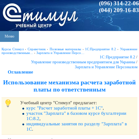
(096) 314-22-06
(044) 209-16-83
Меню
Курсы Стимул
›
Справочник
›
Полезные материалы
›
1С:Предприятие 8.2
›
Управление
производственным…
›
Зарплата и Управление Персо…
1С:Предприятие 8.2
/
Управление производственным предприятием для Украины
/
Зарплата и Управление Персоналом
Оглавление
Использование механизма расчета заработной
платы по ответственным
Учебный центр "Стимул" предлагает:
курс "Расчет заработной платы + 1С"
,
участок "Зарплата" в базовом курсе бухгалтерии
1С:8.2
,
индивидуальные занятия по разделу "Зарплата" в
1С
.