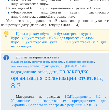
лица.Физическое лицо».
На закладке «Отбор и упорядовачиние» в группе «Отбор»:
«Физическое лицо.Состав семьи физического
лица.Физическое лицо.Дата рождения».
Установите вид сравнения «Больше или равно» и укажите
конкретную дату (например, текущая дата – 14).
Цены и режим обучения: бухгалтерские курсы
Курс 1С:Бухгалтерия «1С 8.2 для профессионалов»
Курс "Бухгалтерский учет + 1С:Бухгалтерия 8.2 для
начинающих"
Другие материалы по теме:
,
,
,
,
больше или равно
структура отчета
состав семьи
подразделение организации
строки
состав
,
,
,
,
,
ссылка
группировки
физическое лицо
на закладке
дата
подразделение
отбор
,
,
,
,
организация
организации
отчет
вид
,
,
,
,
8.2
Материалы из раздела:
1С:Предприятие 8.2 /
Управление производственным предприятием для
Украины / Вопросы по программе редакции 1.2 и 1.3