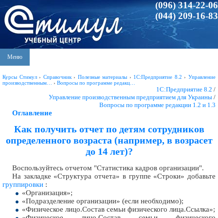
(096) 314-22-06
(044) 209-16-83
Меню
Курсы Стимул
›
Справочник
›
Полезные материалы
›
1С:Предприятие 8.2
›
Управление
производственным…
›
Вопросы по программе редакц…
1С:Предприятие 8.2
/
Управление производственным предприятием для Украины
/
Вопросы по программе редакции 1.2 и 1.3
Оглавление
Как получить отчет по детям сотрудников
определенного возраста (например, в возрасет
до 14 лет)?
Воспользуйтесь отчетом "Статистика кадров организации".
На закладке «Структура отчета» в группе «Строки» добавьте
группировки
:
«Организация»;
«Подразделение организации» (если необходимо);
«Физическое лицо.Состав семьи физического лица.Ссылка»;
«Физическое лицо.Состав семьи физического