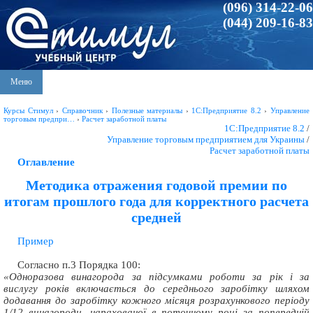
(096) 314-22-06
(044) 209-16-83
Меню
Курсы Стимул
›
Справочник
›
Полезные материалы
›
1С:Предприятие 8.2
›
Управление
торговым предпри…
›
Расчет заработной платы
1С:Предприятие 8.2
/
Управление торговым предприятием для Украины
/
Расчет заработной платы
Оглавление
Методика отражения годовой премии по
итогам прошлого года для корректного расчета
средней
Пример
Согласно п.3 Порядка 100:
«Одноразова винагорода за підсумками роботи за рік і за
вислугу років включається до середнього заробітку шляхом
додавання до заробітку кожного місяця розрахункового періоду
1/12 винагороди, нарахованої в поточному році за попередній