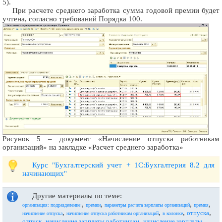
5).
При расчете среднего заработка сумма годовой премии будет
учтена, согласно требований Порядка 100.
Рисунок 5 – документ «Начисление отпуска работникам
организаций» на закладке «Расчет среднего заработка»
Курс "Бухгалтерский учет + 1С:Бухгалтерия 8.2 для
начинающих"
Другие материалы по теме:
,
,
,
,
организация: подразделение:
премии
параметры расчета зарплаты организаций
премия
,
,
,
,
отпуска
начисление отпуска
начисление отпуска работникам организаций
в колонке
,
,
отпуск
начисление зарплаты работникам
начисление зарплаты