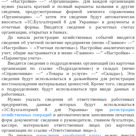
—” «Настройки» —” «Организации». Для каждой организации
нужно указать краткий и полный варианты названия и другие
сведения, предусмотренные формой элемента справочника
«Организации» —” затем эти сведения будут автоматически
вноситься «1С:Бухгалтерией 8 для Украины» в документы и
отчетные формы. Вводятся сведения о расчетных счетах
организации, открытых в банках.
До начала регистрации хозяйственных событий вводятся
сведения об учетной политике предприятия (меню «Главное» —”
«Настройки» – «Учетная политика»). Настройки аналитического
учет, общие настраивается в меню «Главное» —” «Настройки» –
«Параметры учета».
Вводятся сведения о подразделениях организаций (из карточки
организации по ссылке «Подразделения») и складах (меню
«Справочники» —” «Товары и услуги» —” «Склады»). Эти
сведения будут использоваться в дальнейшем для регистрации
местонахождения материальных ценностей. Кроме того, сведения
о подразделениях будут использоваться при вводе данных о
работниках.
Нужно указать сведения об ответственных работниках
предприятия, данные которых будут использоваться
«1С:Бухгалтерией 8 для Украины» при
регистрации
хозяйственных операций
и автоматическом заполнении печатных
форм документов: сведения о руководителе, главном бухгалтере,
кассире, материально ответственных лицах (из карточки
организации по ссылке «Ответственные лица»).
До первого
начисления заработной платы
нужно внести