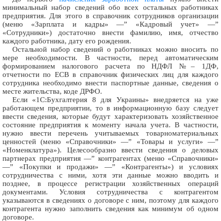
минимальный набор сведений обо всех остальных работниках
предприятия. Для этого в справочник сотрудников организации
(меню «Зарплата и кадры» —” «Кадровый учет» —”
«Сотрудники») достаточно внести фамилию, имя, отчество
каждого работника, дату его рождения.
Остальной набор сведений о работниках можно вносить по
мере необходимости. В частности, перед автоматическим
формированием налогового расчета по НДФЛ №– 1ДФ,
отчетности по ЕСВ в справочник физических лиц для каждого
сотрудника необходимо внести паспортные данные, сведения о
месте жительства, коде ДРФО.
Если «1С:Бухгалтерия 8 для Украины» внедряется на уже
работающем предприятии, то в информационную базу следует
ввести сведения, которые будут характеризовать хозяйственное
состояние предприятия к моменту начала учета. В частности,
нужно ввести перечень учитываемых товарно­материальных
ценностей (меню «Справочники» —” «Товары и услуги» —”
«Номенклатура»). Целесообразно ввести сведения о деловых
партнерах предприятия —” контрагентах (меню «Справочники»
—” «Покупки и продажи» —” «Контрагенты») и условиях
сотрудничества с ними, хотя эти данные можно вводить и
позднее, в процессе регистрации хозяйственных операций
документами. Условия сотрудничества с контрагентом
указываются в сведениях о договоре с ним, поэтому для каждого
контрагента нужно заполнить сведения как минимум об одном
договоре.