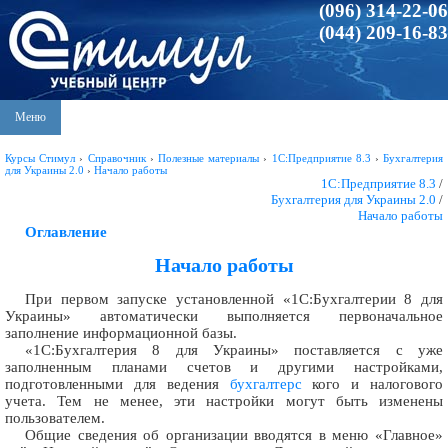
(096) 314-22-06
(044) 209-16-83
Меню
Курсы Стимул
›
Справочник
›
Полезные материалы
›
1С:Предприятие 8.3
›
Бухгалтерия
для Украины 2.0
›
Начало работы
1С:Предприятие 8.3
/
Бухгалтерия для Украины 2.0
/
Начало работы
Оглавление
Начало работы
При первом запуске установленной «1С:Бухгалтерии 8 для
Украины» автоматически выполняется первоначальное
заполнение информационной базы.
«1С:Бухгалтерия 8 для Украины» поставляется с уже
заполненным планами счетов и другими настройками,
подготовленными для ведения
бухгалтерс
кого и налогового
учета. Тем не менее, эти настройки могут быть изменены
пользователем.
Общие сведения об организации вводятся в меню «Главное»