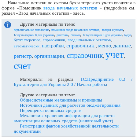
Начальные остатки по счетам бухгалтерского учета вводятся в
форме «Помощник
ввода начальных остатков
» (подробнее см.
раздел «
Ввод начальных остатков
»
здесь
.
Другие материалы по теме:
,
,
,
первоначальное заполнение
помощник ввода начальных остатков
товары и услуги
,
,
,
,
,
1с:бухгалтерией 8 для украины
работник
главное
1с:бухгалтерии 8 для украины
будут
,
,
,
бухгалтерского
справочники
ввод начальных остатков
справочник.
меню
данные
настройки
,
,
,
,
,
автоматически
учет
справочник
регистр
организации
,
,
,
,
счет
Материалы из раздела:
1С:Предприятие 8.3 /
Бухгалтерия для Украины 2.0 / Начало работы
Другие материалы по теме:
Общесистемные механизмы и принципы
Источники данных для расчетов бюджетирования
Переоценка основных средств
Механизмы хранения информации для расчета
амортизации основных средств (налоговый учет)
Регистрация фактов хозяйственной деятельности
документами