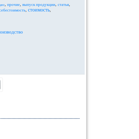
,
,
,
,
прочие
выпуск продукции
статья
цесс
стоимость
,
,
себестоимость
роизводство