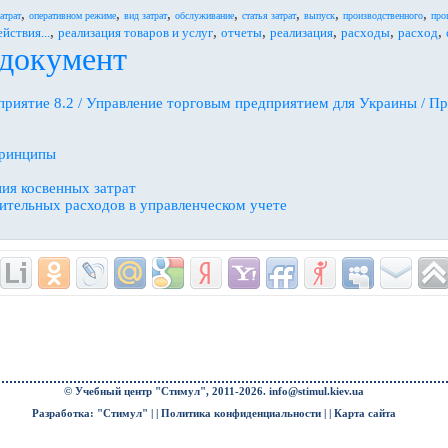
,
,
,
,
,
,
,
атрат
оперативном режиме
вид затрат
обслуживание
статья затрат
выпуск
производственного
про
,
,
,
,
,
,
ействия...
реализация товаров и услуг
отчеты
реализация
расходы
расход
документ
риятие 8.2 / Управление торговым предприятием для Украины / П
принципы
ия косвенных затрат
ительных расходов в управленческом учете
© Учебный центр "Стимул", 2011-2026.
info@stimul.kiev.ua
Разработка: "Стимул" | |
Политика конфиденциальности
| |
Карта сайта