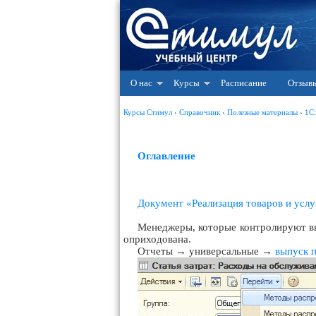
О нас
Курсы
Расписание
Отзыв
Курсы Стимул
›
Справочник
›
Полезные материалы
›
1С
Оглавление
Документ «Реализация товаров и услу
Менеджеры, которые контролируют в
оприходована.
Отчеты → универсальные →
выпуск 