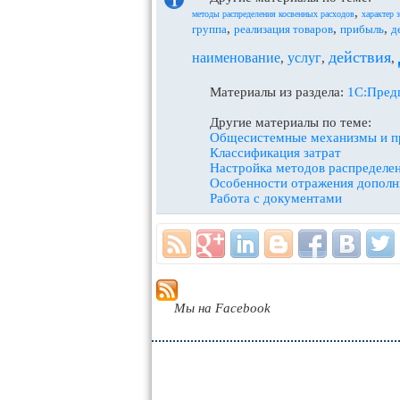
,
методы распределения косвенных расходов
характер з
,
,
,
группа
реализация товаров
прибыль
д
действия
наименование
услуг
,
,
,
Материалы из раздела:
1С:Предп
Другие материалы по теме:
Общесистемные механизмы и 
Классификация затрат
Настройка методов распределен
Особенности отражения дополн
Работа с документами
Мы на Facebook