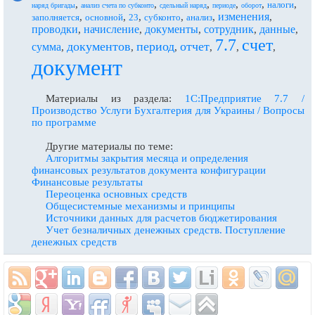
,
,
,
,
,
,
налоги
наряд бригады
анализ счета по субконто
сдельный наряд
периоде
оборот
изменения
,
,
,
,
,
,
заполняется
основной
23
субконто
анализ
проводки
начисление
документы
сотрудник
данные
,
,
,
,
,
7.7
счет
документов
период
отчет
сумма
,
,
,
,
,
,
документ
Материалы из раздела:
1С:Предприятие 7.7 /
Производство Услуги Бухгалтерия для Украины / Вопросы
по программе
Другие материалы по теме:
Алгоритмы закрытия месяца и определения
финансовых результатов документа конфигурации
Финансовые результаты
Переоценка основных средств
Общесистемные механизмы и принципы
Источники данных для расчетов бюджетирования
Учет безналичных денежных средств. Поступление
денежных средств