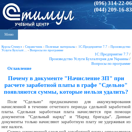
(096) 314-22-06
(044) 209-16-83
Меню
Курсы Стимул
›
Справочник
›
Полезные материалы
›
1С:Предприятие 7.7
›
Производство
Услуги Бухгалт…
›
Вопросы по программе
1С:Предприятие 7.7
/
Производство Услуги Бухгалтерия для Украины
/
Вопросы по программе
Оглавление
Почему в документе "Начисление ЗП" при
расчете заработной платы в графе "Сдельно"
появляются суммы, которые нельзя удалить?
Поле "Сдельно" предназначено для аккумулирования
начисленной в течении отчетного периода сдельной заработной
платы. Сдельная заработная плата начисляется при помощи
документов "Сдельный наряд" и "Наряд бригады". Данные
документы только начисляют заработную плату не удерживая из
нее налоги.
Сумма начисленной сдельной заработной платы определяется