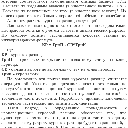
которые соответствуют немонетарным статьям баланса: 3712
"Расчеты по выданным авансам (в иностранной валюте)", 6812
"Расчеты по полученным авансам (в иностранной валюте)". Их
список хранится в глобальной переменной глНемонетарныеСчета.
Алгоритм расчета курсовых разниц следующий:
Для каждого монетарного валютного счета последовательно
выбираются остатки с учетом валюты и аналитических разрезов.
По каждому остатку рассчитывается курсовая разница по
нижеприведенной формуле.
КР = ГрнП - СВ*ГрнК
где
КР
- курсовая разница
ГрнП
- гривневое покрытие по валютному счету на конец
периода;
СВ
- сумма в валюте по валютному счету на конец периода;
ГрнК
- курс валюты.
По умолчанию вся полученная курсовая разница считается
операционной. Указать принадлежность некоторого сальдо по
счету/субконто к неоперационной курсовой разнице можно путем
внесения данного счета с соответствующей аналитикой в
табличную часть документа. Подробнее о принципе заполнения
табличной части можно прочитать в документации.
Такой подход к определению принадлежности к
неоперационной курсовой разнице обусловлен тем, что
существует вероятность того, что на одном счете по одному
аналитическому разрезу курсовая разница будет операционной, а
по другому - неопреционной. Например, предприятие получило