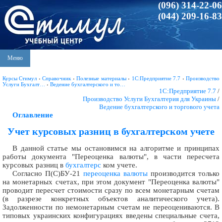
(096) 314-22-06
(044) 209-16-83
Меню
Курсы Стимул
›
Справочник
›
Полезные материалы
›
1С:Предприятие 7.7
›
Производство
Услуги Бухгалт…
›
Ведение бухгалтерского и то…
1С:Предприятие 7.7
/
Производство Услуги Бухгалтерия для Украины
/
Ведение бухгалтерского и торгового учета
Оглавление
Учет курсовых разниц в бухгалтерском учете
В данной статье мы остановимся на алгоритме и принципах
работы документа "Переоценка валюты", в части пересчета
курсовых разниц в
бухгалтерс
ком учете.
Согласно П(С)БУ-21
переоценка валюты
производится только
на монетарных счетах, при этом документ "Переоценка валюты"
проводит пересчет стоимости сразу по всем монетарным счетам
(в разрезе конкретных объектов аналитического учета).
Задолженности по немонетарным счетам не переоцениваются. В
типовых украинских конфигурациях введены специальные счета,