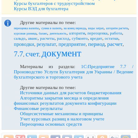
Курсы бухгалтеров с трудоустройством
Курсы ВЭД для бухгалтера
Другие материалы по теме:
,
,
,
,
,
переоценка валюты
сумма в валюте
на конец периода
виды затрат
алгоритм расчета
,
,
,
,
,
,
алгоритм
переоценка
работа
курсовая разница
баланс
деятельность
,
,
,
,
,
,
,
сальдо
аванс
расчеты
расход
субконто
кредит
остатки
период
расчет
проводки
результат
предприятие
,
,
,
,
,
документ
7.7
счет
,
,
Материалы из раздела:
1С:Предприятие 7.7 /
Производство Услуги Бухгалтерия для Украины / Ведение
бухгалтерского и торгового учета
Другие материалы по теме:
Источники данных для расчетов бюджетирования
Алгоритмы закрытия месяца и определения
финансовых результатов документа конфигурации
Финансовые результаты
Общесистемные механизмы и принципы
Учет курсовых разниц в налоговом учете
Переоценка основных средств