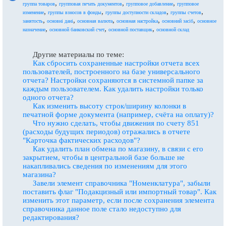
,
,
,
группа товаров
групповая печать документов
групповое добавление
групповое
,
,
,
,
изменение
группы взносов в фонды
группы доступности складов
группы счетов
,
,
,
,
,
занятость
основні дані
основная валюта
основная настройка
основний засіб
основное
,
,
,
назначение
основной банковский счет
основной поставщик
основной склад
Другие материалы по теме:
Как сбросить сохраненные настройки отчета всех
пользователей, построенного на базе универсального
отчета? Настройки сохраняются в системной папке за
каждым пользователем. Как удалить настройки только
одного отчета?
Как изменить высоту строк/ширину колонки в
печатной форме документа (например, счёта на оплату)?
Что нужно сделать, чтобы движения по счету 851
(расходы будущих периодов) отражались в отчете
"Карточка фактических расходов"?
Как удалить план обмена по магазину, в связи с его
закрытием, чтобы в центральной базе больше не
накапливались сведения по изменениям для этого
магазина?
Завели элемент справочника "Номенклатура", забыли
поставить флаг "Подакцизный или импортный товар". Как
изменить этот параметр, если после сохранения элемента
справочника данное поле стало недоступно для
редактирования?