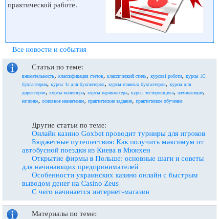
практической работе.
Все новости и события
Статьи по теме:
,
,
,
,
внимательность
классификация счетов
классический стиль
курсові роботи
курсы 1С
,
,
,
бухгалтерии
курсы 1с для бухгалтеров
курсы главных бухгалтеров
курсы для
,
,
,
,
,
директоров
курсы маникюра
курсы парикмахера
курсы тестировщика
начинающие
,
,
,
начинке
основное назначение
практические задания
практическое обучение
Другие статьи по теме:
Онлайн казино Goxbet проводит турниры для игроков
Бюджетные путешествия: Как получить максимум от
автобусной поездки из Киева в Мюнхен
Открытие фирмы в Польше: основные шаги и советы
для начинающих предпринимателей
Особенности украинских казино онлайн с быстрым
выводом денег на Casino Zeus
С чего начинается интернет-магазин
Материалы по теме: