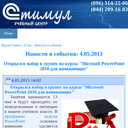
(096) 314-22-06
(044) 209-16-83
Меню
Курсы Стимул
›
О нас
›
Новости и события
Новости и события: 4.05.2013
Открылся набор в группу на курсы "Microsoft PowerPoint
2010 для начинающих"
4.05.2013 14:02
Открылся набор в группу на курсы "Microsoft
PowerPoint 2010 для начинающих"
Занятия начинаются 13
мая и будут проходить по
понедельникам и пятницам
в нашем учебном классе. В
программе курсов
PowerPoint
основное
внимание уделяется