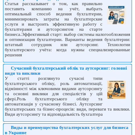
Статья рассказывает о том, как правильно
поставить компанию на учёт, выбрать
оптимальный способ ведения бухгалтерии,
минимизировать затраты на бухгалтерские
услуги и выстроить эффективную работу с
бухгалтерами и аутсорсингом на старте
бизнеса.Эффективный старт: выбор системы налогообложения
и оптимизация бухгалтерии. Варианты ведения бухгалтерии:
штатный сотрудник или аутсорсинг. Технологии
бухгалтерского учёта: когда нужны специализированные
решения
Сучасний бухгалтерський облік та аутсорсинг: головні
види та виклики
У статті розглянуто сучасні типи
бухгалтерського обліку, роль автоматизації,
відмінності між ключовими видами аутсорсингу
та основні виклики для спеціалістів у цій
сфері.Роль бухгалтерського обліку та
автоматизація у сучасному бізнесі. Аутсорсинг
бухгалтерських та бізнес-процесів: види, переваги та виклики.
Види аутсорсингу та відповідальність бухгалтера
Виды и преимущества бухгалтерских услуг для бизнеса
в Украине