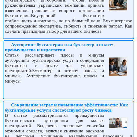
бухгалтерского аутсорсинга, чтобы помочь
руководителям украинских компаний принять
взвешенное решение в вопросе организации
бухгалтерии.Внутренний бухгалтер:
стабильность и контроль, но по большей цене. Бухгалтерское
сопровождение: экспертиза, гибкость и снижение затрат. Как
сделать правильный выбор для вашего бизнеса?
Аутсорсинг бухгалтерии или бухгалтер в штате:
преимущества и недостатки
Статья рассматривает плюсы и минусы
аутсорсинга бухгалтерских услуг и содержания
бухгалтера в штате для украинских
предприятий.Бухгалтер в штате: плюсы и
минусы. Аутсорсинг бухгалтерии: плюсы и
минусы
Сокращение затрат и повышение эффективности: Как
бухгалтерские услуги способствуют росту бизнеса
В статье рассматриваются преимущества
бухгалтерского аутсорсинга для малых
предприятий. Выделены основные способы
экономии средств, включая снижение расходов
на персонал, улучшение квалификации персонала и