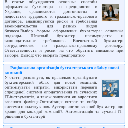
В статье обсуждаются основные способы
оформления бухгалтера на предприятии в
Украине, сравниваются достоинства и
недостатки трудового и гражданско-правового
договора, анализируются риски и требования
законодательства для разных видов
бизнеса.Выбор формы оформления бухгалтера: основные
подходы. Штатный бухгалтер: преимущества и
законодательные требования. Внештатный бухгалтер:
сотрудничество по гражданско-правовому договору.
Ответственность и риски: на что обратить внимание при
выборе. Вывод: что выбрать предприятию
Раціональна організація бухгалтерського обліку нової
компанії
У статті розглянуто, як правильно організувати
бухгалтерський облік для нової компанії,
оптимізувати витрати, використати переваги
спрощеної системи оподаткування та сучасних
ІТ-інструментів, а також залучити чи виростити
власного фахівця.Оптимізація витрат та вибір
системи оподаткування. Аутсорсинг чи власний бухгалтер: що
краще для молодої компанії?. Автоматизація та сучасні ІТ-
рішення в бухгалтерії