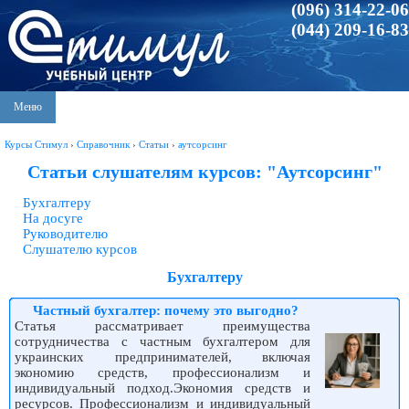
(096) 314-22-06
(044) 209-16-83
Меню
Курсы Стимул
›
Справочник
›
Статьи
›
аутсорсинг
Статьи слушателям курсов: "Аутсорсинг"
Бухгалтеру
На досуге
Руководителю
Слушателю курсов
Бухгалтеру
Частный бухгалтер: почему это выгодно?
Статья рассматривает преимущества
сотрудничества с частным бухгалтером для
украинских предпринимателей, включая
экономию средств, профессионализм и
индивидуальный подход.Экономия средств и
ресурсов. Профессионализм и индивидуальный