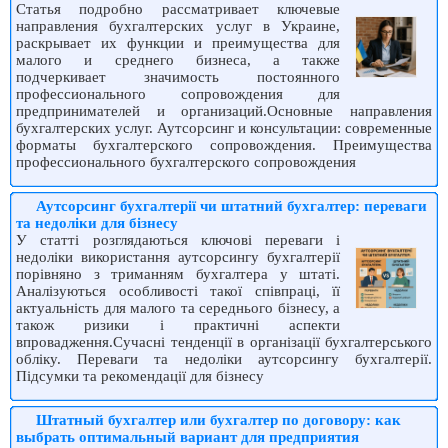
Статья подробно рассматривает ключевые
направления бухгалтерских услуг в Украине,
раскрывает их функции и преимущества для
малого и среднего бизнеса, а также
подчеркивает значимость постоянного
профессионального сопровождения для
предпринимателей и организаций.Основные направления
бухгалтерских услуг. Аутсорсинг и консультации: современные
форматы бухгалтерского сопровождения. Преимущества
профессионального бухгалтерского сопровождения
Аутсорсинг бухгалтерії чи штатний бухгалтер: переваги
та недоліки для бізнесу
У статті розглядаються ключові переваги і
недоліки використання аутсорсингу бухгалтерії
порівняно з триманням бухгалтера у штаті.
Аналізуються особливості такої співпраці, її
актуальність для малого та середнього бізнесу, а
також ризики і практичні аспекти
впровадження.Сучасні тенденції в організації бухгалтерського
обліку. Переваги та недоліки аутсорсингу бухгалтерії.
Підсумки та рекомендації для бізнесу
Штатный бухгалтер или бухгалтер по договору: как
выбрать оптимальный вариант для предприятия