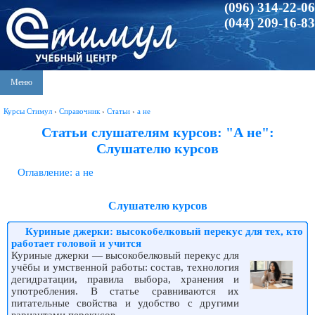
(096) 314-22-06
(044) 209-16-83
Меню
Курсы Стимул
›
Справочник
›
Статьи
›
а не
Статьи слушателям курсов: "А не":
Слушателю курсов
Оглавление: а не
Слушателю курсов
Куриные джерки: высокобелковый перекус для тех, кто
работает головой и учится
Куриные джерки — высокобелковый перекус для
учёбы и умственной работы: состав, технология
дегидратации, правила выбора, хранения и
употребления. В статье сравниваются их
питательные свойства и удобство с другими