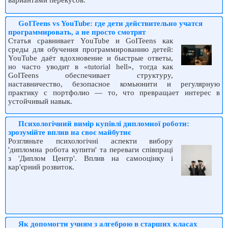
вариантами перекусов.
GoITeens vs YouTube: где дети действительно учатся
программировать, а не просто смотрят
Статья сравнивает YouTube и GoITeens как
среды для обучения программированию детей:
YouTube даёт вдохновение и быстрые ответы,
но часто уводит в «tutorial hell», тогда как
GoITeens обеспечивает структуру,
наставничество, безопасное комьюнити и регулярную
практику с портфолио — то, что превращает интерес в
устойчивый навык.
Психологічний вимір купівлі дипломної роботи:
зрозумійте вплив на своє майбутнє
Розгляньте психологічні аспекти вибору
'дипломна робота купити' та переваги співпраці
з 'Диплом Центр'. Вплив на самооцінку і
кар'єрний розвиток.
Як допомогти учням з алгеброю в старших класах