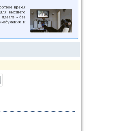
роткое время
 для высшего
 идеале - без
н-обучения и