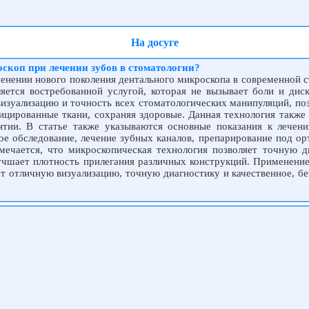
На досуге
скоп при лечении зубов в стоматологии?
менении нового поколения дентального микроскопа в современной 
ляется востребованной услугой, которая не вызывает боли и дис
изуализацию и точность всех стоматологических манипуляций, поз
ицированные ткани, сохраняя здоровые. Данная технология также 
нтии. В статье также указываются основные показания к лечен
ое обследование, лечение зубных каналов, препарирование под ор
мечается, что микроскопическая технология позволяет точную д
лучшает плотность прилегания различных конструкций. Применение
т отличную визуализацию, точную диагностику и качественное, бе