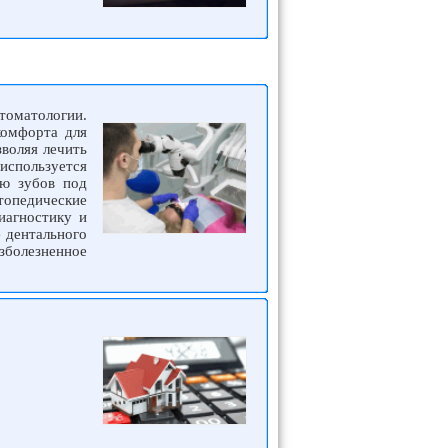
стоматологии.
комфорта для
воляя лечить
используется
ию зубов под
топедические
иагностику и
 дентального
зболезненное