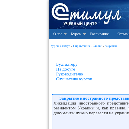
О нас
Курсы
Расписание
Отзыв
Курсы Стимул
›
Справочник
›
Статьи
›
закрытие
Бухгалтеру
На досуге
Руководителю
Слушателю курсов
Закрытие иностранного представи
Ликвидация иностранного представит
резидентом Украины и, как правило, 
документы нужно перевести на украин