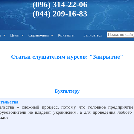
(096) 314-22-06
(044) 209-16-83
ы
Цены
Справочник
Контакты
Записаться
Статьи слушателям курсов: "Закрытие"
Бухгалтеру
тельства
ельства – сложный процесс, потому что головное предприятие
руководители не владеют украинским, а для проведения любого 
ский