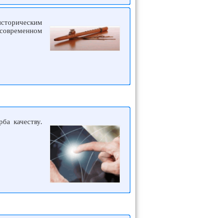
историческим
 современном
ба качеству.