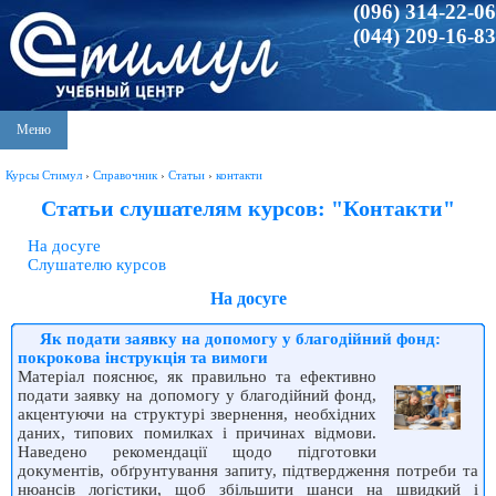
(096) 314-22-06
(044) 209-16-83
Меню
Курсы Стимул
›
Справочник
›
Статьи
›
контакти
Статьи слушателям курсов: "Контакти"
На досуге
Слушателю курсов
На досуге
Як подати заявку на допомогу у благодійний фонд:
покрокова інструкція та вимоги
Матеріал пояснює, як правильно та ефективно
подати заявку на допомогу у благодійний фонд,
акцентуючи на структурі звернення, необхідних
даних, типових помилках і причинах відмови.
Наведено рекомендації щодо підготовки
документів, обґрунтування запиту, підтвердження потреби та
нюансів логістики, щоб збільшити шанси на швидкий і