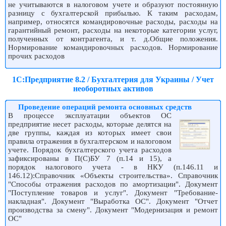
не учитываются в налоговом учете и образуют постоянную
разницу с бухгалтерской прибылью. К таким расходам,
например, относятся командировочные расходы, расходы на
гарантийный ремонт, расходы на некоторые категории услуг,
полученных от контрагента, и т. д.Общие положения.
Нормирование командировочных расходов. Нормирование
прочих расходов
1С:Предприятие 8.2 / Бухгалтерия для Украины / Учет
необоротных активов
Проведение операций ремонта основных средств
В процессе эксплуатации объектов ОС
предприятие несет расходы, которые делятся на
две группы, каждая из которых имеет свои
правила отражения в бухгалтерском и налоговом
учете. Порядок бухгалтерского учета расходов
зафиксированы в П(С)БУ 7 (п.14 и 15), а
порядок налогового учета - в НКУ (п.146.11 и
146.12):Справочник «Объекты строительства». Справочник
"Способы отражения расходов по амортизации". Документ
"Поступление товаров и услуг". Документ "Требование-
накладная". Документ "Выработка ОС". Документ "Отчет
производства за смену". Документ "Модернизация и ремонт
ОС"