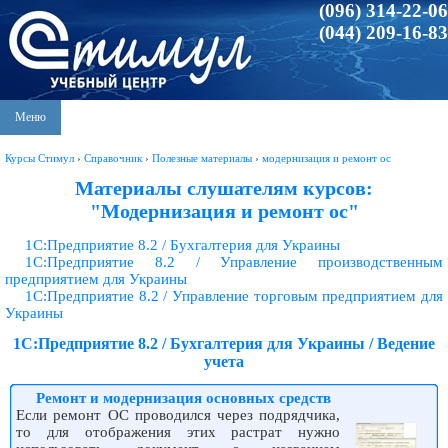
(096) 314-22-06
(044) 209-16-83
Меню
Курсы Стимул
›
Справочник
›
Полезные материалы
›
модернизация и ремонт ос
Материалы слушателям курсов:
"Модернизация и ремонт ос"
1С:Предприятие 8.2 / Бухгалтерия для Украины
1С:Предприятие 8.2 / Управление производственным
предприятием для Украины
1С:Предприятие 8.2 / Управление торговым предприятием для
Украины
1С:Предприятие 8.2 / Бухгалтерия для Украины / Ведение
учета
Ремонт и модернизация основных средств
Если ремонт ОС проводился через подрядчика,
то для отображения этих растрат нужно