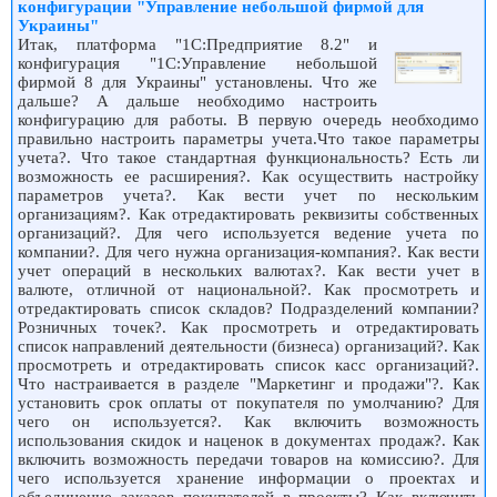
конфигурации "Управление небольшой фирмой для
Украины"
Итак, платформа "1С:Предприятие 8.2" и
конфигурация "1С:Управление небольшой
фирмой 8 для Украины" установлены. Что же
дальше? А дальше необходимо настроить
конфигурацию для работы. В первую очередь необходимо
правильно настроить параметры учета.Что такое параметры
учета?. Что такое стандартная функциональность? Есть ли
возможность ее расширения?. Как осуществить настройку
параметров учета?. Как вести учет по нескольким
организациям?. Как отредактировать реквизиты собственных
организаций?. Для чего используется ведение учета по
компании?. Для чего нужна организация-компания?. Как вести
учет операций в нескольких валютах?. Как вести учет в
валюте, отличной от национальной?. Как просмотреть и
отредактировать список складов? Подразделений компании?
Розничных точек?. Как просмотреть и отредактировать
список направлений деятельности (бизнеса) организаций?. Как
просмотреть и отредактировать список касс организаций?.
Что настраивается в разделе "Маркетинг и продажи"?. Как
установить срок оплаты от покупателя по умолчанию? Для
чего он используется?. Как включить возможность
использования скидок и наценок в документах продаж?. Как
включить возможность передачи товаров на комиссию?. Для
чего используется хранение информации о проектах и
объединение заказов покупателей в проекты? Как включить