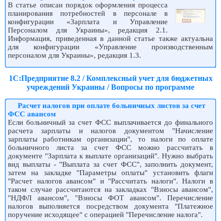
В статье описан порядок оформления процесса
планирования потребностей в персонале в
конфигурации «Зарплата и Управление
Персоналом для Украины», редакция 2.1.
Информация, приведенная в данной статье также актуальна
для конфигурации «Управление производственным
персоналом для Украины», редакция 1.3.
1С:Предприятие 8.2 / Комплексный учет для бюджетных
учреждений Украины / Вопросы по программе
Расчет налогов при оплате больничных листов за счет
ФСС авансом
Если больничный за счет ФСС выплачивается до финального
расчета зарплаты и налогов документом "Начисление
зарплаты работникам организации", то налоги по оплате
больничного листа за счет ФСС можно рассчитать в
документе "Зарплата к выплате организаций". Нужно выбрать
вид выплаты - "Выплата за счет ФСС", заполнить документ,
затем на закладке "Параметры оплаты" установить флаги
"Расчет налогов авансом" и "Рассчитать налоги". Налоги в
таком случае рассчитаются на закладках "Взносы авансом",
"НДФЛ авансом", "Взносы ФОТ авансом". Перечисление
налогов выполняется посредством документа "Платежное
поручение исходящее" с операцией "Перечисление налога".