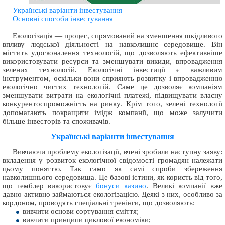
Українські варіанти інвестування
Основні способи інвестування
Екологізація — процес, спрямований на зменшення шкідливого
впливу людської діяльності на навколишнє середовище. Він
містить удосконалення технологій, що дозволяють ефективніше
використовувати ресурси та зменшувати викиди, впровадження
зелених технологій. Екологічні інвестиції є важливим
інструментом, оскільки вони сприяють розвитку і впровадженню
екологічно чистих технологій. Саме це дозволяє компаніям
зменшувати витрати на екологічні платежі, підвищувати власну
конкурентоспроможність на ринку. Крім того, зелені технології
допомагають покращити імідж компанії, що може залучити
більше інвесторів та споживачів.
Українські варіанти інвестування
Вивчаючи проблему екологізації, вчені зробили наступну заяву:
вкладення у розвиток екологічної свідомості громадян належати
цьому поняттю. Так само як самі спроби збереження
навколишнього середовища. Це базові істини, як користь від того,
що гемблер використовує
бонуси казино
. Великі компанії вже
давно активно займаються екологізацією. Деякі з них, особливо за
кордоном, проводять спеціальні тренінги, що дозволяють:
вивчити основи сортування сміття;
вивчити принципи циклової економіки;