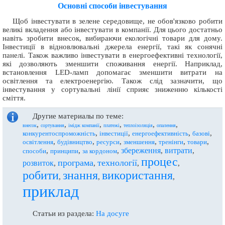
Основні способи інвестування
Щоб інвестувати в зелене середовище, не обов'язково робити
великі вкладення або інвестувати в компанії. Для цього достатньо
навіть зробити внесок, вибираючи екологічні товари для дому.
Інвестиції в відновлювальні джерела енергії, такі як сонячні
панелі. Також важливо інвестувати в енергоефективні технології,
які дозволяють зменшити споживання енергії. Наприклад,
встановлення LED-ламп допомагає зменшити витрати на
освітлення та електроенергію. Також слід зазначити, що
інвестування у сортувальні лінії сприяє зниженню кількості
сміття.
Другие материалы по теме:
,
,
,
,
,
,
внесок
сортування
імідж компанії
платежі
теплоізоляція
опалення
,
,
,
,
конкурентоспроможність
інвестиції
енергоефективність
базові
,
,
,
,
,
,
освітлення
будівництво
ресурси
зменшення
тренінги
товари
збереження
витрати
,
,
,
,
,
способи
принципи
за кордоном
процес
програма
технології
розвиток
,
,
,
,
робити
знання
використання
,
,
,
приклад
Статьи из раздела:
На досуге