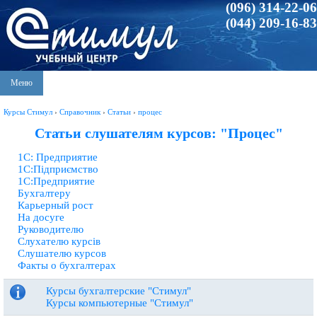
(096) 314-22-06
(044) 209-16-83
Меню
Курсы Стимул
›
Справочник
›
Статьи
›
процес
Статьи слушателям курсов: "Процес"
1С: Предприятие
1С:Підприємство
1С:Предприятие
Бухгалтеру
Карьерный рост
На досуге
Руководителю
Слухателю курсів
Слушателю курсов
Факты о бухгалтерах
Курсы бухгалтерские "Стимул"
Курсы компьютерные "Стимул"