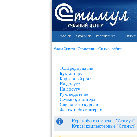
О нас
Курсы
Расписание
Отзыв
Курсы Стимул
›
Справочник
›
Статьи
›
робити
1С:Предприятие
Бухгалтеру
Карьерный рост
На досуге
На досугу
Руководителю
Семья бухгалтера
Слушателю курсов
Факты о бухгалтерах
Курсы бухгалтерские "Стимул"
Курсы компьютерные "Стимул"