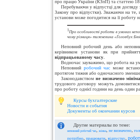
про працю України (КЗпП) та статтею 18 
Перебуваючи у відпустці для догляду
Закону про відпустки). Зважаючи на те,
установи може погодитися на її роботу н
1
Про особливості роботи в умовах непов
чому різниця» тижневика «Головбух:Бюдж
Неповний робочий день або неповни
керівником установи як при прийнят
відпрацьованому часу
.
Водночас зауважимо, що робота на ум
Неповний
робочий час
може встанов
протягом тижня або одночасного зменшенн
Законодавством
не визначено мініма
трудового договору можуть домовитися 
про роботу однієї години на день один р
Курсы бухгалтерские
Новости и события
Документы об окончании курсов
Другие материалы по теме:
,
,
,
не визначено
гол
неповний робочий час
жінка
робот
,
,
,
потрібно
працювати
відпустку