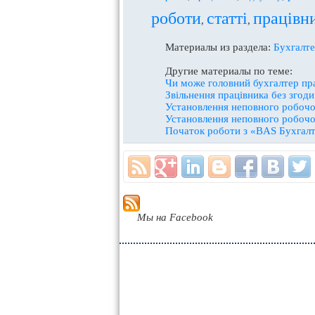
роботи
статті
працівн
,
,
Материалы из раздела:
Бухгалте
Другие материалы по теме:
Чи може головний бухгалтер пр
Звільнення працівника без згод
Установлення неповного робочог
Установлення неповного робочог
Початок роботи з «BAS Бухгалт
Мы на Facebook