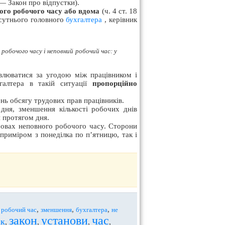
— Закон про відпустки).
ого робочого часу або вдома
(ч. 4 ст. 18
сутнього головного
бухгалтера
, керівник
робочого часу і неповний робочий час: у
люватися за угодою між працівником і
галтера в такій ситуації
пропорційно
ь обсягу трудових прав працівників.
ня, зменшення кількості робочих днів
 протягом дня.
мовах неповного робочого часу. Сторони
риміром з понеділка по п’ятницю, так і
,
,
,
,
робочий час
зменшення
бухгалтера
не
закон
установи
час
ик
,
,
,
,