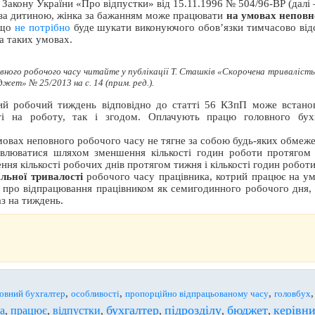
Закону України «Про відпустки» від 15.11.1996 № 504/96-ВР (далі 
 за дитиною, жінка за бажанням може працювати
на умовах неповн
 що
не потрібно
буде шукати виконуючого обов’язки тимчасово від
а таких умовах.
ного робочого часу читайте у публікації Т. Сташків «Скорочена тривалість 
ет» № 25/2013 на с. 14 (прим. ред.).
й робочий тиждень відповідно до статті 56 КЗпП може встанов
ті на роботу, так і згодом. Оплачують працю головного бух
овах неповного робочого часу не тягне за собою будь-яких обмежен
люватися шляхом зменшення кількості годин роботи протягом д
я кількості робочих днів протягом тижня і кількості годин роботи
льної тривалості
робочого часу працівника, котрий працює на у
про відпрацювання працівником як семигодинного робочого дня, п
аз на тиждень.
,
,
,
овний бухгалтер
особливості
пропорційно відпрацьованому часу
головбух
бухгалтер
підрозділу
бюджет
керівн
а
працює
відпустки
,
,
,
,
,
,