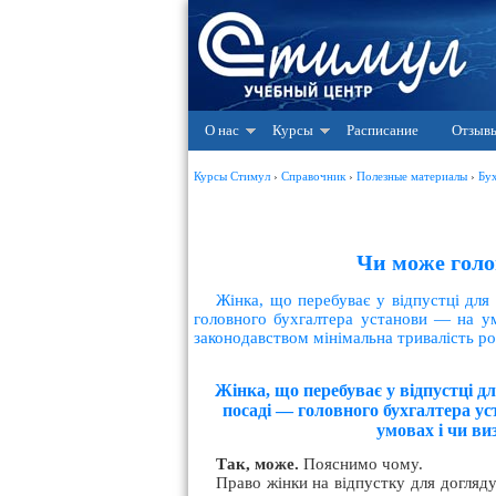
О нас
Курсы
Расписание
Отзыв
Курсы Стимул
›
Справочник
›
Полезные материалы
›
Бу
Чи може голо
Жінка, що перебуває у відпустці для
головного бухгалтера установи — на у
законодавством мінімальна тривалість ро
Жінка, що перебуває у відпустці д
посаді — головного бухгалтера у
умовах і чи ви
Так, може.
Пояснимо чому.
Право жінки на відпустку для догляд