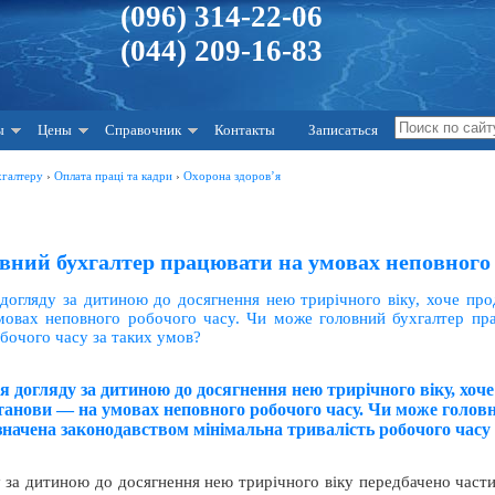
(096) 314-22-06
(044) 209-16-83
ы
Цены
Справочник
Контакты
Записаться
хгалтеру
›
Оплата праці та кадри
›
Охорона здоров’я
вний бухгалтер працювати на умовах неповного 
 догляду за дитиною до досягнення нею трирічного віку, хоче пр
мовах неповного робочого часу. Чи може головний бухгалтер пра
бочого часу за таких умов?
ля догляду за дитиною до досягнення нею трирічного віку, хо
станови — на умовах неповного робочого часу. Чи може голов
значена законодавством мінімальна тривалість робочого часу
у за дитиною до досягнення нею трирічного віку передбачено част