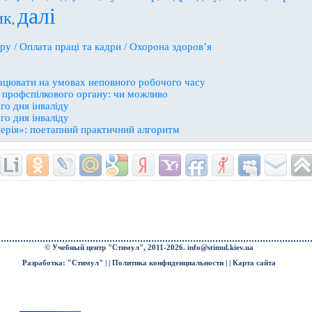
далі
ик
,
ру / Оплата праці та кадри / Охорона здоров’я
ацювати на умовах неповного робочого часу
и профспілкового органу: чи можливо
о дня інваліду
о дня інваліду
ерія»: поетапний практичний алгоритм
© Учебный центр "Стимул", 2011-2026.
info@stimul.kiev.ua
Разработка: "Стимул" | |
Политика конфиденциальности
| |
Карта сайта