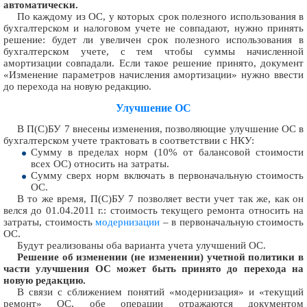
автоматически.
По каждому из ОС, у которых срок полезного использования в
бухгалтерском и налоговом учете не совпадают, нужно принять
решение: будет ли увеличен срок полезного использования в
бухгалтерском учете, с тем чтобы суммы начисленной
амортизации совпадали. Если такое решение принято, документ
«Изменение параметров начисления амортизации» нужно ввести
до перехода на новую редакцию.
Улучшение ОС
В П(С)БУ 7 внесены изменения, позволяющие улучшение ОС в
бухгалтерском учете трактовать в соответствии с НКУ:
Сумму в пределах норм (10% от балансовой стоимости
всех ОС) относить на затраты.
Сумму сверх норм включать в первоначальную стоимость
ОС.
В то же время, П(С)БУ 7 позволяет вести учет так же, как он
велся до 01.04.2011 г.: стоимость текущего ремонта относить на
затраты, стоимость
модернизации
– в первоначальную стоимость
ОС.
Будут реализованы оба варианта учета улучшений ОС.
Решение об изменении (не изменении) учетной политики в
части улучшения ОС может быть принято до перехода на
новую редакцию.
В связи с сближением понятий «модернизация» и «текущий
ремонт» ОС, обе операции отражаются документом