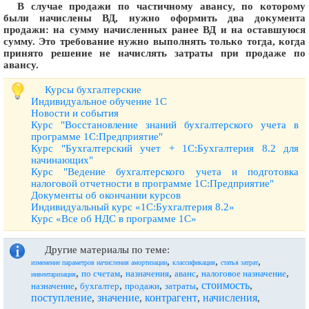
В случае продажи по частичному авансу, по которому
были начислены ВД, нужно оформить два документа
продажи: на сумму начисленных ранее ВД и на оставшуюся
сумму. Это требование нужно выполнять только тогда, когда
принято решение не начислять затраты при продаже по
авансу.
Курсы бухгалтерские
Индивидуальное обучение 1С
Новости и события
Курс "Восстановление знаний бухгалтерского учета в
программе 1С:Предприятие"
Курс "Бухгалтерский учет + 1С:Бухгалтерия 8.2 для
начинающих"
Курс "Ведение бухгалтерского учета и подготовка
налоговой отчетности в программе 1С:Предприятие"
Документы об окончании курсов
Индивидуальный курс «1С:Бухгалтерия 8.2»
Курс «Все об НДС в программе 1С»
Другие материалы по теме:
,
,
,
изменение параметров начисления амортизации
классификация
статья затрат
,
,
,
,
,
по счетам
назначения
аванс
налоговое назначение
инвентаризация
стоимость
,
,
,
,
,
назначение
бухгалтер
продажи
затраты
поступление
значение
контрагент
начисления
,
,
,
,