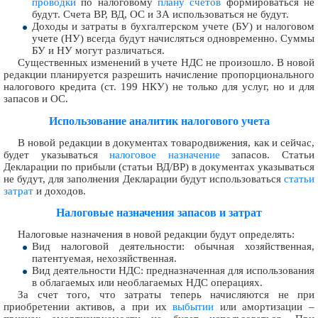
проводки
по налоговому
плану счетов
формироваться не
будут. Счета ВР, ВД, ОС и ЗА использоваться не будут.
Доходы и затраты в бухгалтерском учете (БУ) и налоговом
учете (НУ) всегда будут начисляться одновременно. Суммы
БУ и НУ могут различаться.
Существенных изменений в учете НДС не произошло. В новой
редакции планируется разрешить начисление пропорционального
налогового кредита (ст. 199 НКУ) не только для услуг, но и для
запасов и ОС.
Использование аналитик налогового учета
В новой редакции в документах товародвижения, как и сейчас,
будет указываться
налоговое назначение
запасов. Статьи
Декларации по прибыли (статьи ВД/ВР) в документах указываться
не будут, для заполнения Декларации будут использоваться
статьи
затрат
и доходов.
Налоговые назначения запасов и затрат
Налоговые назначения в новой редакции будут определять:
Вид налоговой деятельности: обычная хозяйственная,
патентуемая, нехозяйственная.
Вид деятельности НДС: предназначенная для использования
в облагаемых или необлагаемых НДС операциях.
За счет того, что затраты теперь начисляются не при
приобретении активов, а при их
выбытии
или амортизации –