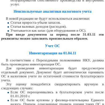
полуфабрикатов собственного производства и внутренних
услуг.
Неиспользуемые аналитики налогового учета
В новой редакции не будут использоваться аналитики:
Статья прироста-убыли запасов.
Статья валовых доходов (расходов).
Учитывается как запас (для оборудования и ОС).
При вводе документов за период после 31.03.11 эти
реквизиты можно заполнять произвольным образом.
Учет ОС
Инвентаризация на 01.04.11
В соответствии с Переходными положениями НКУ, должна
быть произведена инвентаризация ОС.
Для проведения инвентаризации будет предусмотрен
отдельный документ. Документ будет автоматически оценивать
ОС в налоговом учете по остаточной стоимости бухгалтерского
учета.
Эту оценку понадобится скорректировать вручную в
следующих случаях:
Если ОС переоценивались в бухгалтерском учете после
01.01.2010 г.
Если ОС были куплены у физлица-плательщика Единого
налога. Причем, однозначные правила оценки таких ОС в