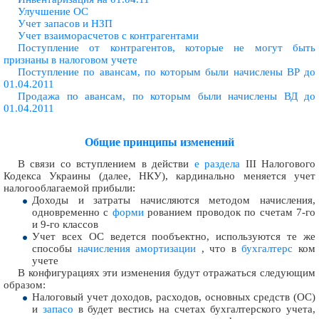
Улучшение ОС
Учет запасов и НЗП
Учет взаиморасчетов с контрагентами
Поступление от контрагентов, которые не могут быть
признаны в налоговом учете
Поступление по авансам, по которым были начислены ВР до
01.04.2011
Продажа по авансам, по которым были начислены ВД до
01.04.2011
Общие принципы изменений
В связи со вступлением в действи
е раздела
III Налогового
Кодекса Украины (далее, НКУ), кардинально меняется учет
налогооблагаемой прибыли:
Доходы и затраты начисляются методом начисления,
одновременно с
форми
рованием проводок по счетам 7-го
и 9-го классов
Учет всех ОС ведется пообъектно, используются те же
способы
начисления амортизации
, что в
бухгалтерс
ком
учете
В конфигурациях эти изменения будут отражаться следующим
образом:
Налоговый учет доходов, расходов, основных средств (ОС)
и
запасо
в будет вестись на счетах бухгалтерского учета,