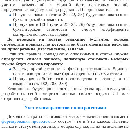
учетом разъяснений в Единой базе налоговых знаний,
определенных на дату выхода редакции. Предположительно:
Покупные запасы (счета 20, 22, 28) будут оцениваться по
бухгалтерской стоимости.
Продукция и НЗП (счета 23, 25, 26) будут оцениваться по
бухгалтерской стоимости с учетом коэффициента
материальной составляющей.
До перехода на новую редакцию бухгалтер должен
определить правила, по которым он будет оценивать расходы
на приобретение (изготовление) запасов.
Если эти правила совпадают с описанными в статье,
нужно
определить список запасов, налоговую стоимость которых
нужно будет скорректировать
:
Запасы, приобретенные у физлиц-плательщиков Единого
налога или доставленные (произведенные) с их участием.
Продукция собственного производства в рознице и на
комиссии (сч. 282, 283, 289).
Если оценка будет производиться по другим правилам, лучше
разработать свой алгоритм оценки силами отдела ИТ или
стороннего разработчика.
Учет взаиморасчетов с контрагентами
Доходы и затраты начисляются методом начисления, в момент
формирования проводок
по счетам 7-го и 9-го класса. Наличие
аванса и статус контрагента, в общем случае, на их начисление не