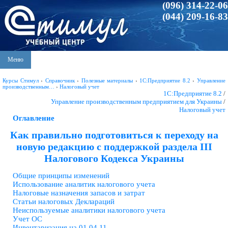
(096) 314-22-06
(044) 209-16-83
Меню
Курсы Стимул
›
Справочник
›
Полезные материалы
›
1С:Предприятие 8.2
›
Управление
производственным…
›
Налоговый учет
1С:Предприятие 8.2
/
Управление производственным предприятием для Украины
/
Налоговый учет
Оглавление
Как правильно подготовиться к переходу на
новую редакцию с поддержкой раздела III
Налогового Кодекса Украины
Общие принципы изменений
Использование аналитик налогового учета
Налоговые назначения запасов и затрат
Статьи налоговых Деклараций
Неиспользуемые аналитики налогового учета
Учет ОС
Инвентаризация на 01.04.11