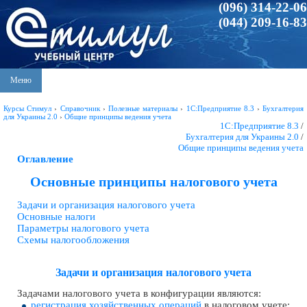
(096) 314-22-06
(044) 209-16-83
Меню
Курсы Стимул
›
Справочник
›
Полезные материалы
›
1С:Предприятие 8.3
›
Бухгалтерия
для Украины 2.0
›
Общие принципы ведения учета
1С:Предприятие 8.3
/
Бухгалтерия для Украины 2.0
/
Общие принципы ведения учета
Оглавление
Основные принципы налогового учета
Задачи и организация налогового учета
Основные налоги
Параметры налогового учета
Схемы налогообложения
Задачи и организация налогового учета
Задачами налогового учета в конфигурации являются:
регистрация хозяйственных операций
в налоговом учете;