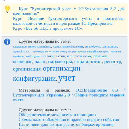
Курс "Бухгалтерский учет + 1С:Бухгалтерия 8.2 для
начинающих"
Курс "Ведение бухгалтерского учета и подготовка
налоговой отчетности в программе 1С:Предприятие"
Курс «Все об НДС в программе 1С»
Другие материалы по теме:
,
,
,
,
плательщик налога на прибыль
схемы налогообложения
не требуется
как правило
,
,
,
единый налог
параметры налогового учета
корректировка записей регистров
налог на
,
,
,
,
,
,
налоги
актив
корректировка
прибыль
прибыль
необходимо
параметры
справочник.
регистр
основные
налог
,
,
,
,
,
организации
организация
,
,
учет
конфигурации
,
Материалы из раздела:
1С:Предприятие 8.3 /
Бухгалтерия для Украины 2.0 / Общие принципы ведения
учета
Другие материалы по теме:
Общесистемные механизмы и принципы
Схемы налогообложения и правило первого события
Источники данных для расчетов бюджетирования