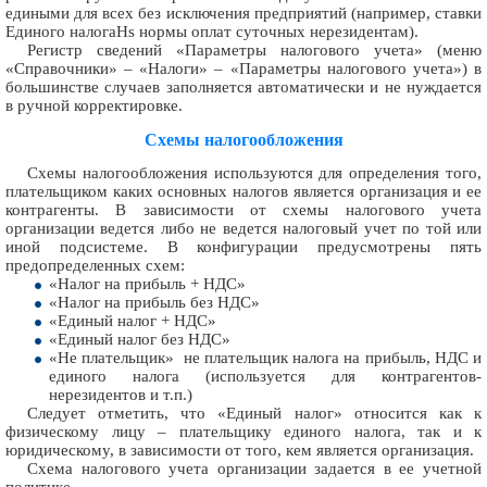
едиными для всех без исключения предприятий (например, ставки
Единого налогаНѕ нормы оплат суточных нерезидентам).
Регистр сведений «Параметры налогового учета» (меню
«Справочники» – «Налоги» – «Параметры налогового учета») в
большинстве случаев заполняется автоматически и не нуждается
в ручной корректировке.
Схемы налогообложения
Схемы налогообложения используются для определения того,
плательщиком каких основных налогов является организация и ее
контрагенты. В зависимости от схемы налогового учета
организации ведется либо не ведется налоговый учет по той или
иной подсистеме. В конфигурации предусмотрены пять
предопределенных схем:
«Налог на прибыль + НДС»
«Налог на прибыль без НДС»
«Единый налог + НДС»
«Единый налог без НДС»
«Не плательщик» ­ не плательщик налога на прибыль, НДС и
единого налога (используется для контрагентов­
нерезидентов и т.п.)
Следует отметить, что «Единый налог» относится как к
физическому лицу – плательщику единого налога, так и к
юридическому, в зависимости от того, кем является организация.
Схема налогового учета организации задается в ее учетной
политике.