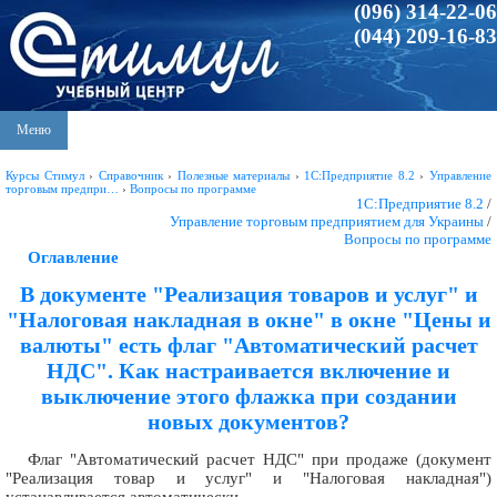
(096) 314-22-06
(044) 209-16-83
Меню
Курсы Стимул
›
Справочник
›
Полезные материалы
›
1С:Предприятие 8.2
›
Управление
торговым предпри…
›
Вопросы по программе
1С:Предприятие 8.2
/
Управление торговым предприятием для Украины
/
Вопросы по программе
Оглавление
В документе "Реализация товаров и услуг" и
"Налоговая накладная в окне" в окне "Цены и
валюты" есть флаг "Автоматический расчет
НДС". Как настраивается включение и
выключение этого флажка при создании
новых документов?
Флаг "Автоматический расчет НДС" при продаже (документ
"Реализация товар и услуг" и "Налоговая накладная")
устанавливается автоматически.