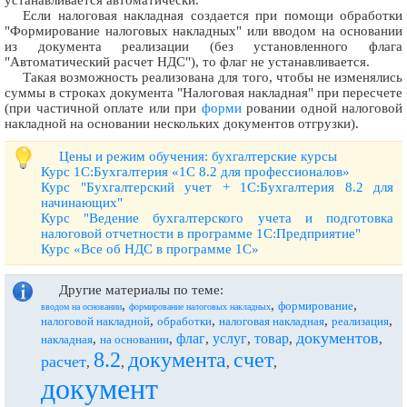
Если налоговая накладная создается при помощи обработки
"Формирование налоговых накладных" или вводом на основании
из документа реализации (без установленного флага
"Автоматический расчет НДС"), то флаг не устанавливается.
Такая возможность реализована для того, чтобы не изменялись
суммы в строках документа "Налоговая накладная" при пересчете
(при частичной оплате или при
форми
ровании одной налоговой
накладной на основании нескольких документов отгрузки).
Цены и режим обучения: бухгалтерские курсы
Курс 1С:Бухгалтерия «1С 8.2 для профессионалов»
Курс "Бухгалтерский учет + 1С:Бухгалтерия 8.2 для
начинающих"
Курс "Ведение бухгалтерского учета и подготовка
налоговой отчетности в программе 1С:Предприятие"
Курс «Все об НДС в программе 1С»
Другие материалы по теме:
,
,
,
формирование
вводом на основании
формирование налоговых накладных
,
,
,
,
налоговой накладной
обработки
налоговая накладная
реализация
документов
флаг
услуг
товар
,
,
,
,
,
,
накладная
на основании
8.2
документа
счет
расчет
,
,
,
,
документ