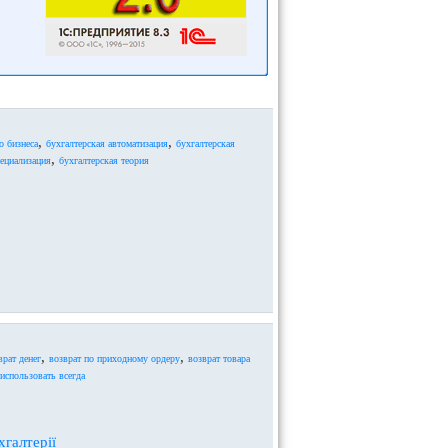
,
,
о бизнеса
бухгалтерская автоматизация
бухгалтерская
,
пециализация
бухгалтерская теория
,
,
врат денег
возврат по приходному ордеру
возврат товара
использовать всегда
хгалтерії