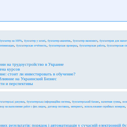
,
,
,
,
бухгалтер на 100%
бухгалтер у штаті
бухгалтер-аналитик
бухгалтер-экономист
бухгалтерия для малог
,
,
,
,
оптимизация
бухгалтерская отчётность
бухгалтерская проверка
бухгалтерская работа
бухгалтерская с
рии на трудоустройство в Украине
ена курсов
не: стоит ли инвестировать в обучение?
 Влияние на Украинский Бизнес
ти и перспективы
,
,
,
,
ухгалтерські рахунки
бухгалтерська інформаційна система
бухгалтерський баланс
валютная сумма
воз
,
,
,
,
вор на выполнение работ с физ.лицом
договор поставки
интервест
использование серийных номеров
ових результатів: порядок і автоматизація у сучасній електронній бу