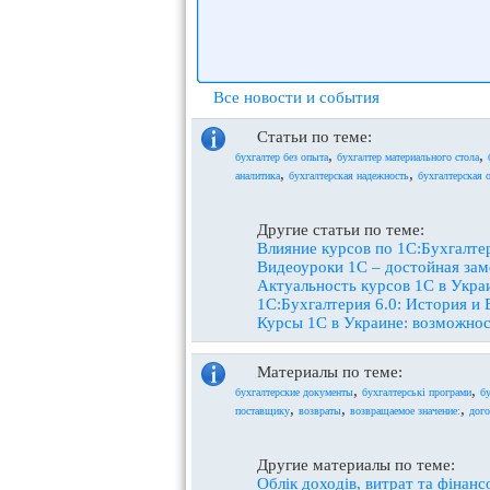
Все новости и события
Статьи по теме:
,
,
бухгалтер без опыта
бухгалтер материального стола
,
,
аналитика
бухгалтерская надежность
бухгалтерская 
Другие статьи по теме:
Влияние курсов по 1С:Бухгалте
Видеоуроки 1С – достойная зам
Актуальность курсов 1С в Украи
1С:Бухгалтерия 6.0: История и
Курсы 1С в Украине: возможнос
Материалы по теме:
,
,
бухгалтерские документы
бухгалтерські програми
б
,
,
,
поставщику
возвраты
возвращаемое значение:
дого
Другие материалы по теме:
Облік доходів, витрат та фінанс