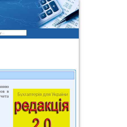
анию
ов в
учета