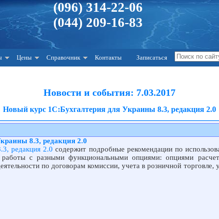
(096) 314-22-06
(044) 209-16-83
ы
Цены
Справочник
Контакты
Записаться
Новости и события: 7.03.2017
Новый курс 1С:Бухгалтерия для Украины 8.3, редакция 2.0
краины 8.3, редакция 2.0
.3, редакция 2.0
содержит подробные рекомендации по использов
к работы с разными функциональными опциями: опциями расчет
деятельности по договорам комиссии, учета в розничной торговле, 