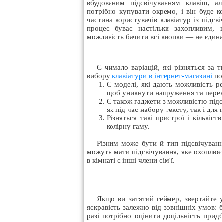
вбудованим підсвічуванням клавіш, а
потрібно купувати окремо, і він буде 
частина користувачів клавіатур із підс
процес буває настільки захопливим, 
можливість бачити всі кнопки — не єдина
Є чимало варіацій, які різняться за
вибору
клавіатури в інтернет-магазині
по
Є моделі, які дають можливість р
щоб уникнути напруження та пере
Є також гаджети з можливістю під
як під час набору тексту, так і для 
Різняться такі пристрої і кількі
колірну гаму.
Різним може бути й тип підсвічуванн
можуть мати підсвічування, яке охоплює
в кімнаті є інші члени сім'ї.
Якщо ви затятий геймер, звертайте у
яскравість залежно від зовнішніх умов: 
разі потрібно оцінити доцільність прид