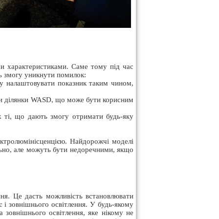
ими характеристиками. Саме тому під час
ь змогу уникнути помилок:
огу налаштовувати показник таким чином,
 чи ділянки WASD, що може бути корисним
ож ті, що дають змогу отримати будь-яку
ектролюмінісценцією. Найдорожчі моделі
льно, але можуть бути недоречними, якщо
ння. Це дасть можливість встановлювати
є і зовнішнього освітлення. У будь-якому
а зовнішнього освітлення, яке нікому не