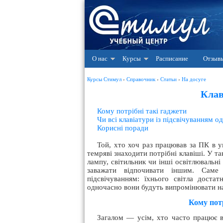
О нас
Курсы
Расписание
Отзыв
Курсы Стимул
›
Справочник
›
Статьи
›
На досуге
Клав
Кому потрібні такі гаджети
Чи всі клавіатури із підсвічуванням о
Корисні поради
Той, хто хоч раз працював за ПК в у
темряві знаходити потрібні клавіші. У т
лампу, світильник чи інші освітлювальні
заважати відпочивати іншим. Саме 
підсвічуванням: їхнього світла доста
одночасно вони будуть випромінювати на
Кому потр
Загалом — усім, хто часто працює в