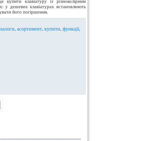
е купити клавіатуру із різноколірним
ах: у дешевих клавіатурах встановлюють
кувати його погіршення.
налоги
асортимент
купити
функції
,
,
,
,