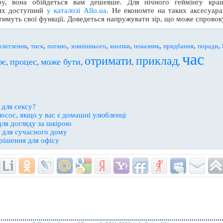
уру, вона обійдеться вам дешевше. Для нічного геймінгу кращ
ких доступний
у каталозі Allo.ua
. Не економте на таких аксесуар
ватимуть свої функції. Доведеться напружувати зір, що може спрово
,
,
,
,
,
,
,
,
світлення
тиск
погано
зовнішнього
кнопки
показник
придбання
поради
час
отримати
приклад
ює
процес
може бути
,
,
,
,
,
 для сексу?
осос, якщо у вас є домашні улюбленці
для догляду за шкірою
р для сучасного дому
 рішення для офісу