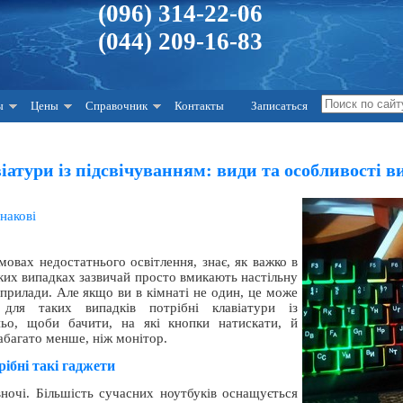
(096) 314-22-06
(044) 209-16-83
ы
Цены
Справочник
Контакты
Записаться
іатури із підсвічуванням: види та особливості в
днакові
мовах недостатнього освітлення, знає, як важко в
аких випадках зазвичай просто вмикають настільну
 прилади. Але якщо ви в кімнаті не один, це може
для таких випадків потрібні клавіатури із
тньо, щоби бачити, на які кнопки натискати, й
багато менше, ніж монітор.
ібні такі гаджети
ночі. Більшість сучасних ноутбуків оснащується