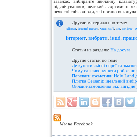
заважає, вибирайте звичайну клавіат
підсвічуванням, великий асортимент я
неякісні світлодіоди, які погано викону
Другие материалы по теме:
,
,
,
,
,
о
геймери
ігровий процес
члени сім'ї
зір
монітор
інтернет
вибрати
інші
прац
,
,
,
Статьи из раздела:
На досуге
Другие статьи по теме:
Де купити якісні спреї та змазки
Чому важливо купити робот-пил
Переваги косметики Holy Land 
Плитка Cersanit: ідеальний вибі
Онлайн-замовлення їжі: вигідне
Мы на Facebook