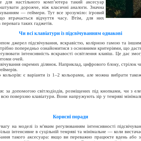
ле для настільного комп’ютера такий аксесуар
коштувати дорожче, ніж класичні аналоги. Значна
вічуванням — геймери. Тут все зрозуміло: ігровий
що втрачається відчуття часу. Втім, для них
 перевага таких гаджетів.
Чи всі клавіатури із підсвічуванням однакові
 типом джерел підсвічування, яскравістю, колірною гамою та інш
трібно попередньо ознайомитися з основними критеріями, що даст
егулювати інтенсивність яскравості освітлення клавіш. Це дає зм
втоми очей.
свічування окремих ділянок. Наприклад, цифрового блоку, стрілок
геймерів.
стю кольорів: є варіанти із 1–2 кольорами, але можна вибрати так
я: за допомогою світлодіодів, розміщених під кнопками, чи з ел
 всю поверхню клавіатури. Вони напружують зір у темряві мініма
Корисні поради
вагу на моделі із м'яким регулюванням інтенсивності підсвічува
більш інтенсивне в суцільній темряві та мінімальне — коли вистача
бання такого аксесуара: якщо ви переважно працюєте вдень або з