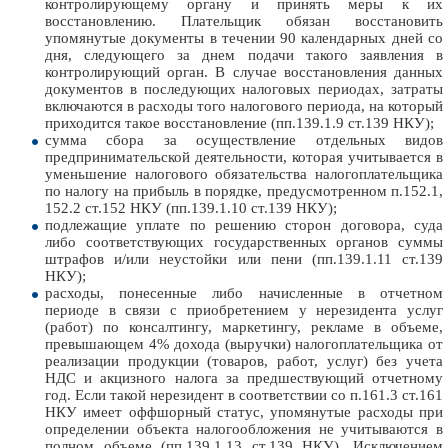
контролирующему органу и принять меры к их
восстановлению. Плательщик обязан восстановить
упомянутые документы в течении 90 календарных дней со
дня, следующего за днем подачи такого заявления в
контролирующий орган. В случае восстановления данных
документов в последующих налоговых периодах, затраты
включаются в расходы того налогового периода, на который
приходится такое восстановление (пп.139.1.9 ст.139 НКУ);
сумма сбора за осуществление отдельных видов
предпринимательской деятельности, которая учитывается в
уменьшение налогового обязательства налогоплательщика
по налогу на прибыль в порядке, предусмотренном п.152.1,
152.2 ст.152 НКУ (пп.139.1.10 ст.139 НКУ);
подлежащие уплате по решению сторон договора, суда
либо соответствующих государственных органов суммы
штрафов и/или неустойки или пени (пп.139.1.11 ст.139
НКУ);
расходы, понесенные либо начисленные в отчетном
периоде в связи с приобретением у нерезидента услуг
(работ) по консалтингу, маркетингу, рекламе в объеме,
превышающем 4% дохода (выручки) налогоплательщика от
реализации продукции (товаров, работ, услуг) без учета
НДС и акцизного налога за предшествующий отчетному
год. Если такой нерезидент в соответствии со п.161.3 ст.161
НКУ имеет оффшорный статус, упомянутые расходы при
определении объекта налогообложения не учитываются в
полном объеме (пп.139.1.13 ст.139 НКУ). Исключением