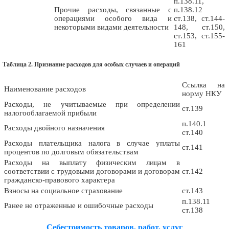
п.138.11,
Прочие расходы, связанные с
п.138.12
операциями особого вида и
ст.138, ст.144-
некоторыми видами деятельности
148, ст.150,
ст.153, ст.155-
161
Таблица 2. Признание расходов для особых случаев и операций
Ссылка на
Наименование расходов
норму НКУ
Расходы, не учитываемые при определении
ст.139
налогооблагаемой прибыли
п.140.1
Расходы двойного назначения
ст.140
Расходы плательщика налога в случае уплаты
ст.141
процентов по долговым обязательствам
Расходы на выплату физическим лицам в
соответствии с трудовыми договорами и договорам
ст.142
гражданско-правового характера
Взносы на социальное страхование
ст.143
п.138.11
Ранее не отраженные и ошибочные расходы
ст.138
Себестоимость товаров, работ, услуг