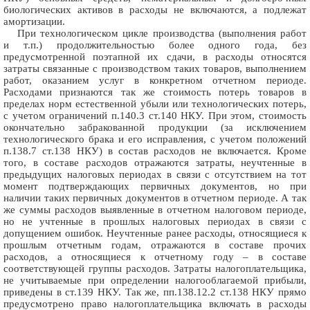
биологических активов в расходы не включаются, а подлежат
амортизации.
При технологическом цикле производства (выполнения работ
и т.п.) продолжительностью более одного года, без
предусмотренной поэтапной их сдачи, в расходы относятся
затраты связанные с производством таких товаров, выполнением
работ, оказанием услуг в конкретном отчетном периоде.
Расходами признаются так же стоимость потерь товаров в
пределах норм естественной убыли или технологических потерь,
с учетом ограничений п.140.3 ст.140 НКУ. При этом, стоимость
окончательно забракованной продукции (за исключением
технологического брака и его исправления, с учетом положений
п.138.7 ст.138 НКУ) в состав расходов не включается. Кроме
того, в составе расходов отражаются затраты, неучтенные в
предыдущих налоговых периодах в связи с отсутствием на тот
момент подтверждающих первичных документов, но при
наличии таких первичных документов в отчетном периоде. А так
же суммы расходов выявленные в отчетном налоговом периоде,
но не учтенные в прошлых налоговых периодах в связи с
допущением ошибок. Неучтенные ранее расходы, относящиеся к
прошлым отчетным годам, отражаются в составе прочих
расходов, а относящиеся к отчетному году – в составе
соответствующей группы расходов. Затраты налогоплательщика,
не учитываемые при определении налогооблагаемой прибыли,
приведены в ст.139 НКУ. Так же, пп.138.12.2 ст.138 НКУ прямо
предусмотрено право налогоплательщика включать в расходы