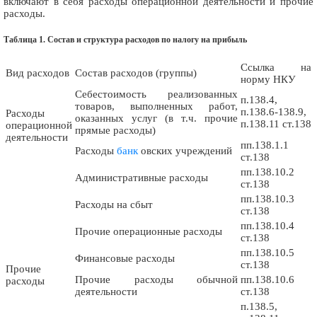
включают в себя расходы операционной деятельности и прочие
расходы.
Таблица 1. Состав и структура расходов по налогу на прибыль
Ссылка на
Вид расходов
Состав расходов (группы)
норму НКУ
Себестоимость реализованных
п.138.4,
товаров, выполненных работ,
п.138.6-138.9,
Расходы
оказанных услуг (в т.ч. прочие
п.138.11 ст.138
операционной
прямые расходы)
деятельности
пп.138.1.1
Расходы
банк
овских учреждений
ст.138
пп.138.10.2
Административные расходы
ст.138
пп.138.10.3
Расходы на сбыт
ст.138
пп.138.10.4
Прочие операционные расходы
ст.138
пп.138.10.5
Финансовые расходы
ст.138
Прочие
Прочие расходы обычной
пп.138.10.6
расходы
деятельности
ст.138
п.138.5,