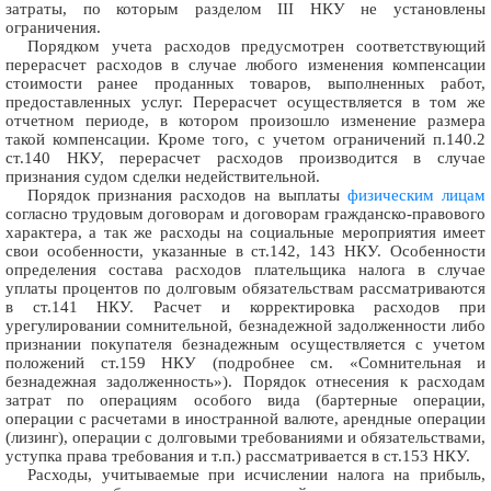
затраты, по которым разделом III НКУ не установлены
ограничения.
Порядком учета расходов предусмотрен соответствующий
перерасчет расходов в случае любого изменения компенсации
стоимости ранее проданных товаров, выполненных работ,
предоставленных услуг. Перерасчет осуществляется в том же
отчетном периоде, в котором произошло изменение размера
такой компенсации. Кроме того, с учетом ограничений п.140.2
ст.140 НКУ, перерасчет расходов производится в случае
признания судом сделки недействительной.
Порядок признания расходов на выплаты
физическим лицам
согласно трудовым договорам и договорам гражданско-правового
характера, а так же расходы на социальные мероприятия имеет
свои особенности, указанные в ст.142, 143 НКУ. Особенности
определения состава расходов плательщика налога в случае
уплаты процентов по долговым обязательствам рассматриваются
в ст.141 НКУ. Расчет и корректировка расходов при
урегулировании сомнительной, безнадежной задолженности либо
признании покупателя безнадежным осуществляется с учетом
положений ст.159 НКУ (подробнее см. «Сомнительная и
безнадежная задолженность»). Порядок отнесения к расходам
затрат по операциям особого вида (бартерные операции,
операции с расчетами в иностранной валюте, арендные операции
(лизинг), операции с долговыми требованиями и обязательствами,
уступка права требования и т.п.) рассматривается в ст.153 НКУ.
Расходы, учитываемые при исчислении налога на прибыль,