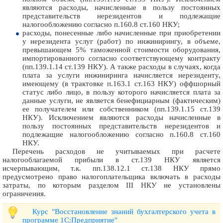
являются расходы, начисленные в пользу постоянных
представительств нерезидентов и подлежащие
налогообложению согласно п.160.8 ст.160 НКУ;
расходы, понесенные либо начисленные при приобретении
у нерезидента услуг (работ) по инжинирингу, в объеме,
превышающем 5% таможенной стоимости оборудования,
импортированного согласно соответствующему контракту
(пп.139.1.14 ст.139 НКУ). А также расходы в случаях, когда
плата за услуги инжиниринга начисляется нерезиденту,
имеющему (в трактовке п.163.1 ст.163 НКУ) оффшорный
статус либо лицо, в пользу которого начисляется плата за
данные услуги, не является бенефициарным (фактическим)
ее получателем или собственником (пп.139.1.15 ст.139
НКУ). Исключением являются расходы начисленные в
пользу постоянных представительств нерезидентов и
подлежащие налогообложению согласно п.160.8 ст.160
НКУ.
Перечень расходов не учитываемых при расчете
налогооблагаемой прибыли в ст.139 НКУ является
исчерпывающим, т.к. пп.138.12.1 ст.138 НКУ прямо
предусмотрено право налогоплательщика включать в расходы
затраты, по которым разделом III НКУ не установлены
ограничения.
Курс "Восстановление знаний бухгалтерского учета в
программе 1С:Предприятие"