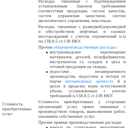
Расходы, связанные с подтверждением
установленным Законом требованиям
соответствия продукции, систем качества,
систем управления качеством, систем
экологического управления, персонала.
Расходы, связанные с разведкой/доразведкой
и обустройством нефтяных и газовых
месторождений с учетом ограничений п.з)
пп.138.8.5 ст.138 НКУ.
Прочие
общепроизводственные расходы
:
внутризаводское перемещение
материалов, деталей, полуфабрикатов,
инструментов со складов в цеха и
готовой продукции на склады;
недостачи незавершенного
производства, недостачи и потери от
порчи
материальных ценносте
й в
цехах в пределах норм естественной
убыли, установленных с учетом
требований п.138.8.5 ст.138 НКУ.
Стоимость приобретенных у сторонних
Стоимость
организаций услуг, прямо связанных с
приобретенных
производством товаров, выполнением работ,
услуг
оказанием собственных услуг.
Прочие прямые производственные расходы:
взносы на социальные мероприятия,