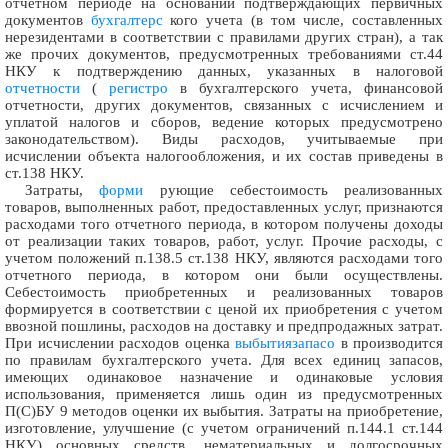
отчетном периоде на основании подтверждающих первичных
документов
бухгалтерс
кого учета (в том числе, составленных
нерезидентами в соответствии с правилами других стран), а так
же прочих документов, предусмотренных требованиями ст.44
НКУ к подтверждению данных, указанных в налоговой
отчетности
(
регистро
в бухгалтерского учета, финансовой
отчетности, других документов, связанных с исчислением и
уплатой налогов и сборов, ведение которых предусмотрено
законодательством). Виды расходов, учитываемые при
исчислении объекта налогообложения, и их состав приведены в
ст.138 НКУ.
Затраты,
форми
рующие себестоимость реализованных
товаров, выполненных работ, предоставленных услуг, признаются
расходами того отчетного периода, в котором получены доходы
от реализации таких товаров, работ, услуг. Прочие расходы, с
учетом положений п.138.5 ст.138 НКУ, являются расходами того
отчетного периода, в котором они были осуществлены.
Себестоимость приобретенных и реализованных товаров
формируется в соответствии с ценой их приобретения с учетом
ввозной пошлины, расходов на доставку и предпродажных затрат.
При исчислении расходов оценка
выбытия
запасо
в производится
по правилам бухгалтерского учета. Для всех единиц запасов,
имеющих одинаковое назначение и одинаковые условия
использования, применяется лишь один из предусмотренных
П(С)БУ 9 методов оценки их выбытия. Затраты на приобретение,
изготовление, улучшение (с учетом ограничений п.144.1 ст.144
НКУ) основных средств, нематериальных и долгосрочных