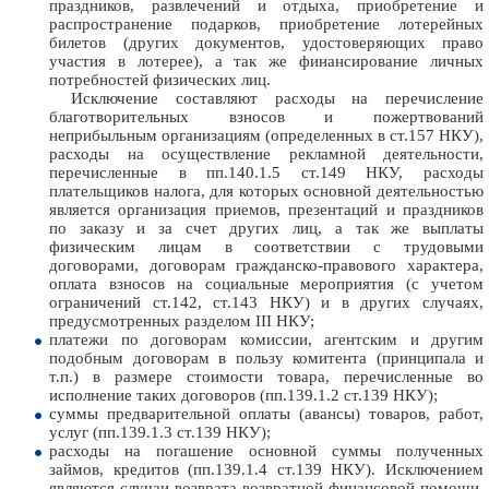
праздников, развлечений и отдыха, приобретение и
распространение подарков, приобретение лотерейных
билетов (других документов, удостоверяющих право
участия в лотерее), а так же финансирование личных
потребностей физических лиц.
Исключение составляют расходы на перечисление
благотворительных взносов и пожертвований
неприбыльным организациям (определенных в ст.157 НКУ),
расходы на осуществление рекламной деятельности,
перечисленные в пп.140.1.5 ст.149 НКУ, расходы
плательщиков налога, для которых основной деятельностью
является организация приемов, презентаций и праздников
по заказу и за счет других лиц, а так же выплаты
физическим лицам в соответствии с трудовыми
договорами, договорам гражданско-правового характера,
оплата взносов на социальные мероприятия (с учетом
ограничений ст.142, ст.143 НКУ) и в других случаях,
предусмотренных разделом III НКУ;
платежи по договорам комиссии, агентским и другим
подобным договорам в пользу комитента (принципала и
т.п.) в размере стоимости товара, перечисленные во
исполнение таких договоров (пп.139.1.2 ст.139 НКУ);
суммы предварительной оплаты (авансы) товаров, работ,
услуг (пп.139.1.3 ст.139 НКУ);
расходы на погашение основной суммы полученных
займов, кредитов (пп.139.1.4 ст.139 НКУ). Исключением
являются случаи возврата возвратной финансовой помощи,