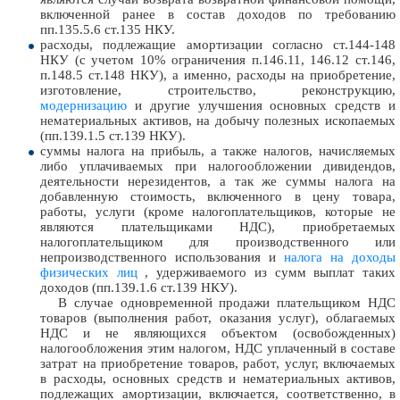
включенной ранее в состав доходов по требованию
пп.135.5.6 ст.135 НКУ.
расходы, подлежащие амортизации согласно ст.144-148
НКУ (с учетом 10% ограничения п.146.11, 146.12 ст.146,
п.148.5 ст.148 НКУ), а именно, расходы на приобретение,
изготовление, строительство, реконструкцию,
модернизацию
и другие улучшения основных средств и
нематериальных активов, на добычу полезных ископаемых
(пп.139.1.5 ст.139 НКУ).
суммы налога на прибыль, а также налогов, начисляемых
либо уплачиваемых при налогообложении дивидендов,
деятельности нерезидентов, а так же суммы налога на
добавленную стоимость, включенного в цену товара,
работы, услуги (кроме налогоплательщиков, которые не
являются плательщиками НДС), приобретаемых
налогоплательщиком для производственного или
непроизводственного использования и
налога на доходы
физических лиц
, удерживаемого из сумм выплат таких
доходов (пп.139.1.6 ст.139 НКУ).
В случае одновременной продажи плательщиком НДС
товаров (выполнения работ, оказания услуг), облагаемых
НДС и не являющихся объектом (освобожденных)
налогообложения этим налогом, НДС уплаченный в составе
затрат на приобретение товаров, работ, услуг, включаемых
в расходы, основных средств и нематериальных активов,
подлежащих амортизации, включается, соответственно, в