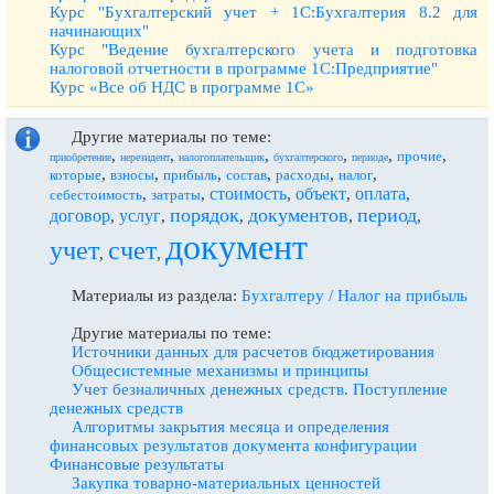
Курс "Бухгалтерский учет + 1С:Бухгалтерия 8.2 для
начинающих"
Курс "Ведение бухгалтерского учета и подготовка
налоговой отчетности в программе 1С:Предприятие"
Курс «Все об НДС в программе 1С»
Другие материалы по теме:
,
,
,
,
,
,
прочие
приобретение
нерезидент
налогоплательщик
бухгалтерского
периоде
,
,
,
,
,
,
которые
взносы
прибыль
состав
расходы
налог
стоимость
объект
оплата
,
,
,
,
,
себестоимость
затраты
порядок
документов
период
договор
услуг
,
,
,
,
,
документ
учет
счет
,
,
Материалы из раздела:
Бухгалтеру / Налог на прибыль
Другие материалы по теме:
Источники данных для расчетов бюджетирования
Общесистемные механизмы и принципы
Учет безналичных денежных средств. Поступление
денежных средств
Алгоритмы закрытия месяца и определения
финансовых результатов документа конфигурации
Финансовые результаты
Закупка товарно-материальных ценностей