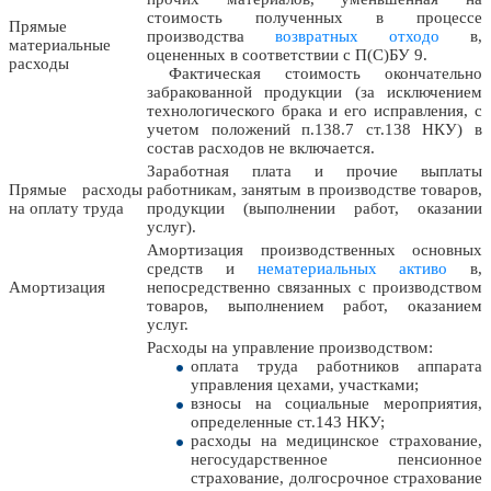
стоимость полученных в процессе
Прямые
производства
возвратных отходо
в,
материальные
оцененных в соответствии с П(С)БУ 9.
расходы
Фактическая стоимость окончательно
забракованной продукции (за исключением
технологического брака и его исправления, с
учетом положений п.138.7 ст.138 НКУ) в
состав расходов не включается.
Заработная плата и прочие выплаты
Прямые расходы
работникам, занятым в производстве товаров,
на оплату труда
продукции (выполнении работ, оказании
услуг).
Амортизация производственных основных
средств и
нематериальных активо
в,
Амортизация
непосредственно связанных с производством
товаров, выполнением работ, оказанием
услуг.
Расходы на управление производством:
оплата труда работников аппарата
управления цехами, участками;
взносы на социальные мероприятия,
определенные ст.143 НКУ;
расходы на медицинское страхование,
негосударственное пенсионное
страхование, долгосрочное страхование