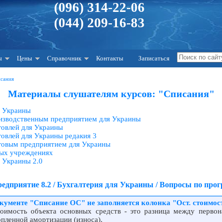
(096) 314-22-06
(044) 209-16-83
ы
Цены
Справочник
Контакты
Записаться
исания
Материалы слушателям курсов: "Списания"
я Украины
оизводственным предприятием для Украины
говлей для Украины
говлей для Украины редакия 3
рговым предприятием для Украины
ных учреждениях
я Украины 2.0
едприятие 8.2 / Бухгалтерия для Украины / Вопросы по про
ументе "Списание ОС" не заполняется колонка "Ост. стоимост
тоимость объекта основных средств - это разница между первон
опленной амортизации (износа).