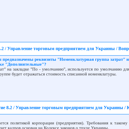
.2 / Управление торговым предприятием для Украины / Воп
ы предназначены реквизиты "Номенклатурная группа затрат" 
дке "Дополнительные"?
ат" на закладке "По - умолчанию", используется по умолчанию дл
группе будет отражаться стоимость списанной номенклатуры.
ие 8.2 / Управление торговым предприятием для Украины / 
ется политикой корпорации (предприятия). Требования к таком
чет кадров основан на Кодексе законов о труде Украины.