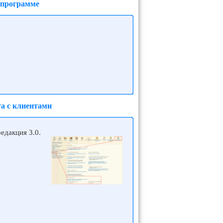
 программе
та с клиентами
едакция 3.0.