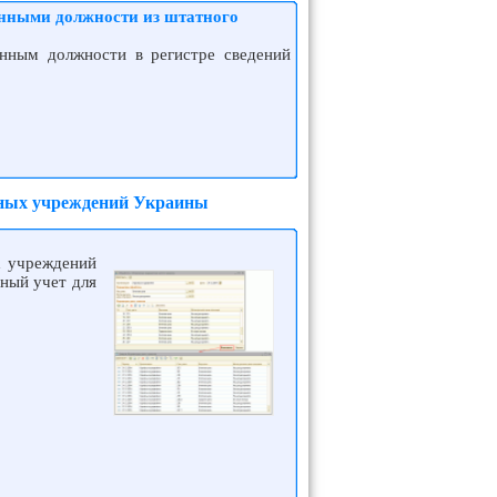
анными должности из штатного
нным должности в регистре сведений
етных учреждений Украины
х учреждений
ный учет для