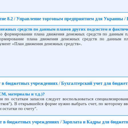
ие 8.2 / Управление торговым предприятием для Украины /
нежных средств по данным планов других подсистем и факти
о формировании плана движения денежных средств по данным п
ормирование плана движения денежных средств по данным пл
умент «План движения денежных средств».
ет в бюджетных учреждениях / Бухгалтерский учет для бюдж
СМ, материалы и т.д.)?
 по остаткам запасов следует воспользоваться специализирова
атков"). В открывшейся форме нужно выбрать счет, по которому вво
и остатки по счету".
чет в бюджетных учреждениях / Зарплата и Кадры для бюдже