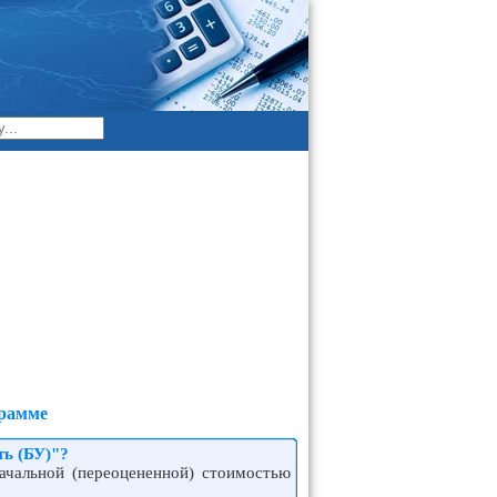
грамме
ь (БУ)"?
ачальной (переоцененной) стоимостью