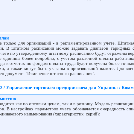
план
е только для организаций - в регламентированном учете. Штатная
ции. В штатном расписании можно задавать диапазон тарифных 
отчете по утвержденному штатному расписанию будут отражены вер
е единицы более подробно, с учетом различной оплаты работник
гда в отчетах по фондам оплаты труда будет получена более точная
, а также могут быть указаны в произвольной валюте. Для вне
ен документ "Изменение штатного расписания".
.2 / Управление торговым предприятием для Украины / Комм
омиссию
одится как по оптовым ценам, так и в розницу. Модель реализации
ов. В настройках параметров учета обозначается очередность спи
динакового наименования (характеристик, серий):